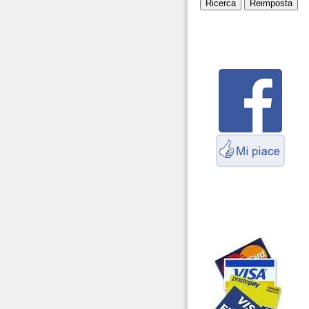
Servizio Radioelettrico
Marittimo