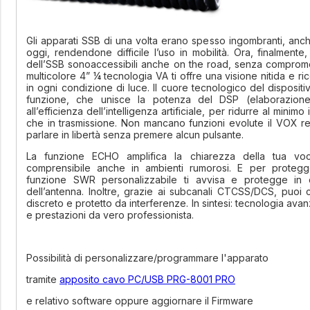
Gli apparati SSB di una volta erano spesso ingombranti, anche
oggi, rendendone difficile l’uso in mobilità. Ora, finalmente
dell’SSB sonoaccessibili anche on the road, senza comprom
multicolore 4” ¼ tecnologia VA ti offre una visione nitida e ric
in ogni condizione di luce. Il cuore tecnologico del dispositiv
funzione, che unisce la potenza del DSP (elaborazione
all’efficienza dell’intelligenza artificiale, per ridurre al minimo 
che in trasmissione. Non mancano funzioni evolute il VOX rego
parlare in libertà senza premere alcun pulsante.
La funzione ECHO amplifica la chiarezza della tua vo
comprensibile anche in ambienti rumorosi. E per protegge
funzione SWR personalizzabile ti avvisa e protegge in c
dell’antenna. Inoltre, grazie ai subcanali CTCSS/DCS, puoi
discreto e protetto da interferenze. In sintesi: tecnologia avan
e prestazioni da vero professionista.
Possibilità di personalizzare/programmare l'apparato
tramite
apposito cavo PC/USB PRG-8001 PRO
e relativo software oppure aggiornare il Firmware