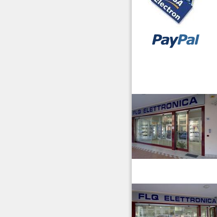
vendita ricetrasmettitori
venditaricetrsmittenti