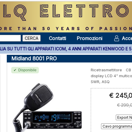
Contatti
Promozioni
Acce
I GLI APPARATI ICOM, 4 ANNI APPARATI KENWOOD E 5 ANNI APPARA
Midland 8001 PRO
Ricetrasmettitore 
Disponibile
display LCD 4" multico
SWR, ASQ
€ 245,
€ 299,