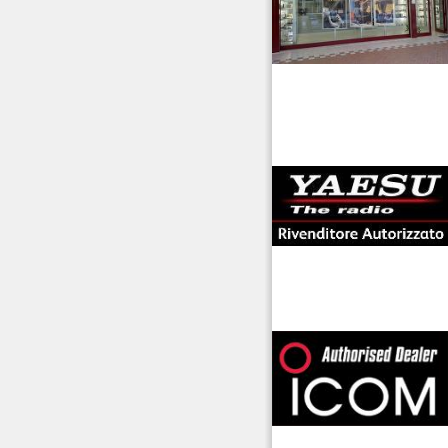
antenne rdioama
riali
offerte radioamatori