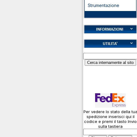
Strumentazione
Cookies
Diritto di recesso
Alfabeto Fonetico ICAO
Garanzie
Calcolatore
Informativa sulla privacy
attenuazione cavi
coassiali
Spedizioni
Codice Q
Come si usa un cavo
Connessioni
microfoniche
Per vedere lo stato della tu
Cosa è l' ADS-B
spedizione inserisci qui il
Montaggio connettori
codice e premi il tasto Invio
sulla tastiera
Parliamo di antenne e
cavi