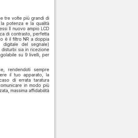
 tre volte più grandi di
, la potenza e la qualità
essi Il nuovo ampio LCD
ca di contrasto, perfetta
o è il filtro NR a doppia
 digitale del segnale)
i disturbi sia in ricezione
labile su 9 livelli, per
ce, rendendoti sempre
re il tuo apparato, la
aso di errata taratura
 comunicare in modo più
zata, massima affidabilità