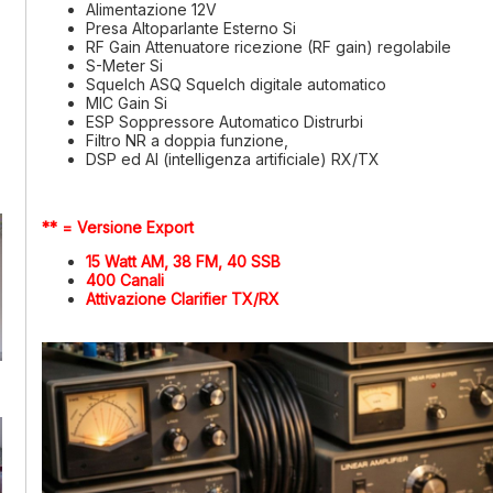
Alimentazione
12V
Presa Altoparlante Esterno
Si
RF Gain
Attenuatore ricezione (RF gain) regolabile
S-Meter
Si
Squelch
ASQ Squelch digitale automatico
MIC Gain
Si
ESP Soppressore Automatico Distrurbi
Filtro NR a doppia funzione,
DSP ed AI (intelligenza artificiale) RX/TX
** = Versione Export
15 Watt AM, 38 FM, 40 SSB
400 Canali
Attivazione Clarifier TX/RX