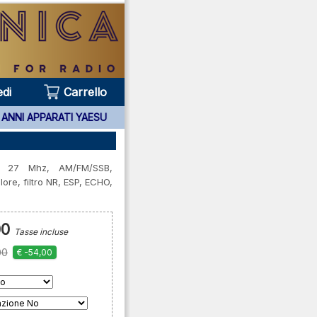
di
Carrello
TI YAESU ACQUISTATI PRESSO DI NOI ***
CB 27 Mhz, AM/FM/SSB,
lore, filtro NR, ESP, ECHO,
00
Tasse incluse
00
€ -54,00