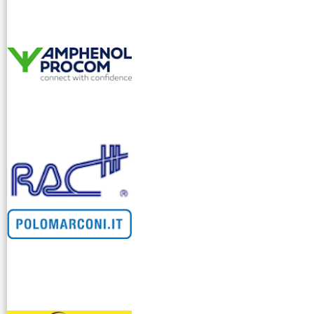
venditllari gps
i