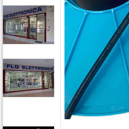
venditaricetrsmittenti
antenne rdioama
riali