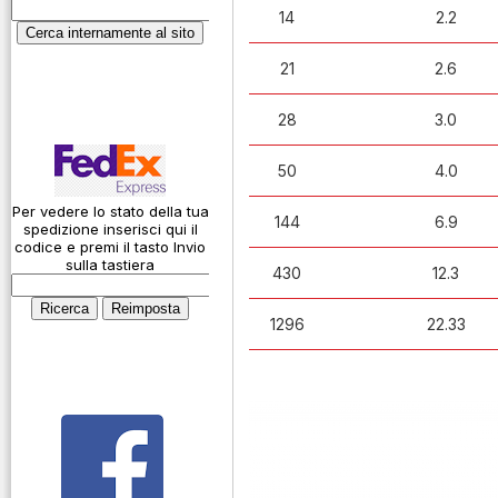
Garanzie
14
2.2
ICAO
Informativa sulla
Calcolatore
21
2.6
privacy
attenuazione cavi
coassiali
Spedizioni
28
3.0
Codice Q
50
4.0
Come si usa un
cavo
Per vedere lo stato della tua
144
6.9
spedizione inserisci qui il
Connessioni
codice e premi il tasto Invio
microfoniche
sulla tastiera
430
12.3
Cosa è l' ADS-B
1296
22.33
Montaggio
connettori
Parliamo di
antenne e cavi
Servizio
Radioelettrico