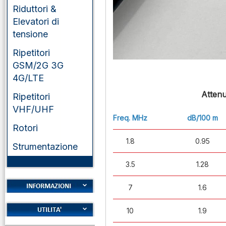
Riduttori &
Elevatori di
tensione
Ripetitori
GSM/2G 3G
4G/LTE
Atten
Ripetitori
VHF/UHF
Freq. MHz
dB/100 m
Rotori
1.8
0.95
Strumentazione
3.5
1.28
7
1.6
Cookies
10
1.9
Diritto di recesso
Alfabeto Fonetico