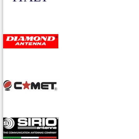
accessori ra
dioamatori