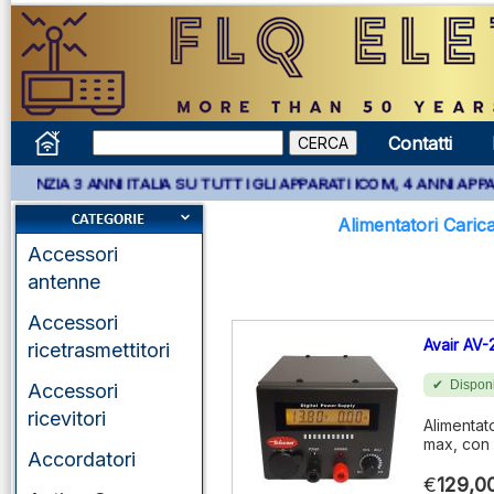
Contatti
NNI ITALIA SU TUTTI GLI APPARATI ICOM, 4 ANNI APPARATI KENWO
Alimentatori Carica
Accessori
antenne
Accessori
Avair AV
ricetrasmettitori
Disponi
Accessori
ricevitori
Alimentat
max, con 
Accordatori
€
129,0