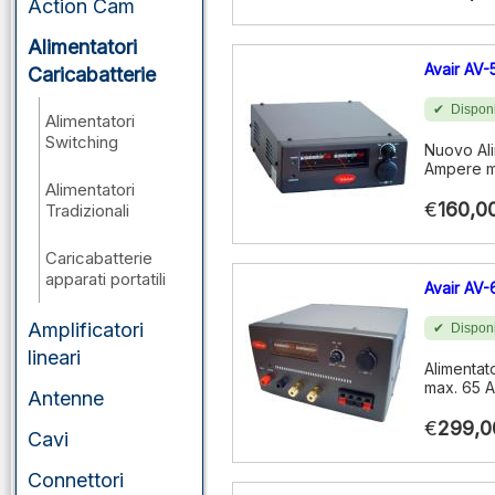
Action Cam
Alimentatori
Avair AV
Caricabatterie
Disponi
Alimentatori
Switching
Nuovo Ali
Ampere ma
Alimentatori
€
160,0
Tradizionali
Caricabatterie
apparati portatili
Avair AV
Amplificatori
Disponi
lineari
Alimentat
max. 65 A
Antenne
€
299,0
Cavi
Connettori