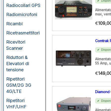
Disponi
Radiocollari GPS
Alimentat
Radiomicrofoni
max, vent
€
109,0
Ricambi
Ricetrasmettitori
Comtrak 
Ricevitori
Scanner
Disponi
Riduttori &
Alimentat
Elevatori di
55 Amp, u
tensione
€
149,0
Ripetitori
GSM/2G 3G
4G/LTE
Diamond
Ripetitori
Disponi
VHF/UHF
Alimentat