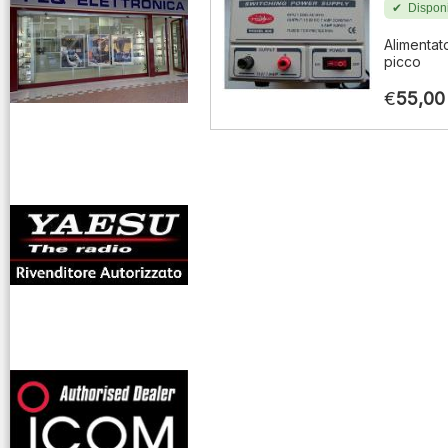
Disponi
Alimentat
picco
€
55,00
antenne rdioama
riali
offerte radioamatori