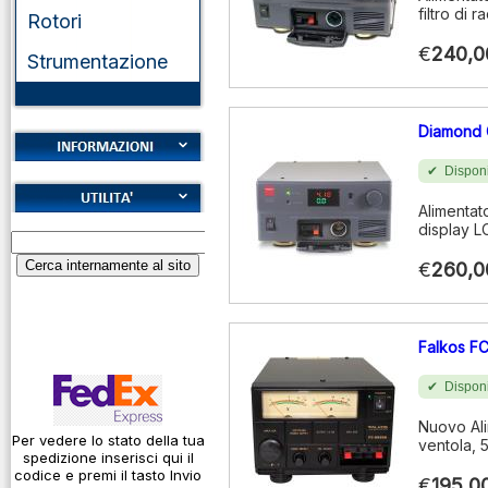
filtro di 
Rotori
€
240,0
Strumentazione
Diamond
Disponi
Cookies
Alimentat
Diritto di recesso
Alfabeto Fonetico
display L
Garanzie
ICAO
€
260,0
Informativa sulla
Calcolatore
privacy
attenuazione cavi
coassiali
Spedizioni
Falkos F
Codice Q
Disponi
Come si usa un
Nuovo Ali
cavo
Per vedere lo stato della tua
ventola, 
spedizione inserisci qui il
Connessioni
codice e premi il tasto Invio
€
195,0