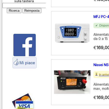
microfoniche
sulla tastiera
Cosa è l' ADS-B
Montaggio
MFJ PC-
connettori
Disponi
Parliamo di
antenne e cavi
Alimentat
da 0 a 15 
Servizio
Radioelettrico
€
169,0
Marittimo
Nissei N
In arriv
Alimentat
max, molt
€
169,0