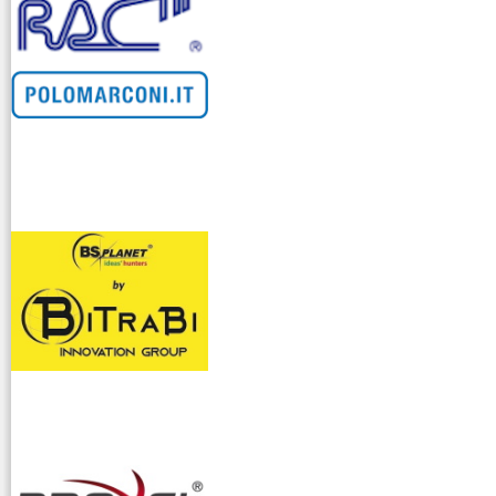
venditllari gps
i