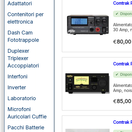
Adattatori
Comtrak 
Contenitori per
Disponi
elettronica
Alimentat
30 Amp, n
Dash Cam
Fototrappole
€
80,00
Duplexer
Triplexer
Comtrak 
Accoppiatori
Disponi
Interfoni
Alimentat
Inverter
Amp, nois
Laboratorio
€
85,00
Microfoni
Auricolari Cuffie
Comtrak 
Pacchi Batterie