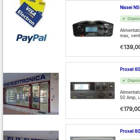
Nissei N
Disponi
Alimentat
max, vent
€
139,0
vendita ricetrasmettitori
Proxel 6
Disponi
Alimentat
50 Amp, u
€
179,0
venditaricetrsmittenti
Proxel 8