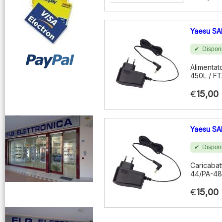
Yaesu SA
Disponi
Alimentat
450L / F
vendita ricetrasmettitori
€
15,00
Yaesu SA
Disponi
Caricabat
44/PA-48
€
15,00
venditaricetrsmittenti