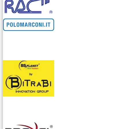
venditllari gps
i