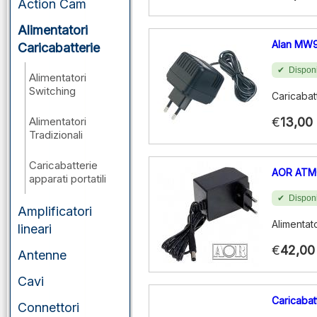
Action Cam
Alimentatori
Alan MW
Caricabatterie
Disponi
Alimentatori
Switching
Caricabat
Alimentatori
€
13,00
Tradizionali
Caricabatterie
AOR ATM
apparati portatili
Disponi
Amplificatori
Alimentat
lineari
€
42,00
Antenne
Cavi
Caricabat
Connettori