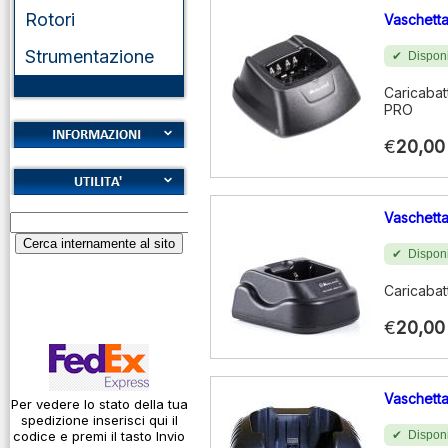
Rotori
Vaschetta
Strumentazione
Disponi
Caricabat
PRO
€
20,00
Cookies
Diritto di recesso
Alfabeto Fonetico
Vaschetta
Garanzie
ICAO
Disponi
Informativa sulla
Calcolatore
privacy
attenuazione cavi
Caricabat
coassiali
Spedizioni
€
20,00
Codice Q
Come si usa un
cavo
Vaschetta
Per vedere lo stato della tua
spedizione inserisci qui il
Connessioni
codice e premi il tasto Invio
Disponi