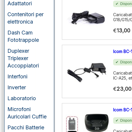
Adattatori
Disponi
Contenitori per
Caricabat
G18/G15/
elettronica
€
13,00
Dash Cam
Fototrappole
Duplexer
Icom BC-
Triplexer
Disponi
Accoppiatori
Caricabat
Interfoni
IC-A25, et
Inverter
€
23,00
Laboratorio
Microfoni
Icom BC-
Auricolari Cuffie
Disponi
Pacchi Batterie
Caricabat