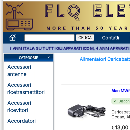
Contatti
ITALIA SU TUTTI GLI APPARATI ICOM, 4 ANNI APPARATI KENWOOD E
Alimentatori Caricabatt
Accessori
antenne
Accessori
Alan MW
ricetrasmettitori
Disponi
Accessori
ricevitori
Caricabat
Ocean, A
Accordatori
€
13,00