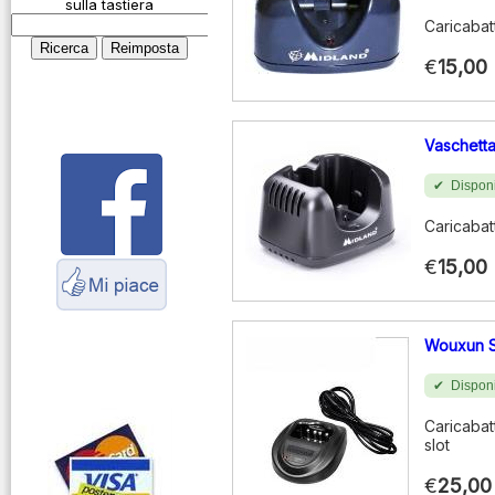
microfoniche
sulla tastiera
Caricabat
Cosa è l' ADS-B
€
15,00
Montaggio
connettori
Parliamo di
Vaschett
antenne e cavi
Disponi
Servizio
Radioelettrico
Caricabat
Marittimo
€
15,00
Wouxun S
Disponi
Caricabat
slot
€
25,00