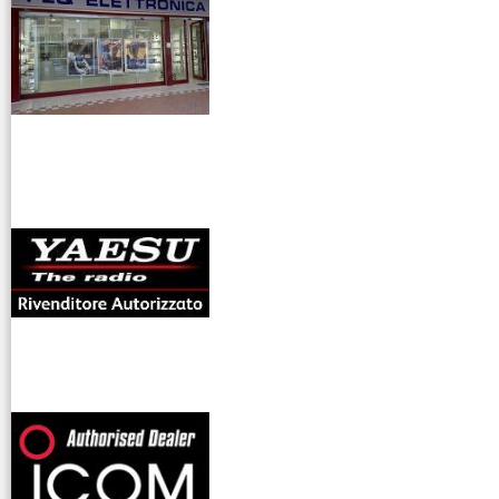
antenne rdioama
riali
offerte radioamatori