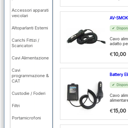
Accessori apparati
veicolari
AV-SMOK
Altoparlanti Esterni
Disponi
Cavo alim
Carichi Fittizi /
adatto pe
Scaricatori
€
10,00
Cavi Alimentazione
Cavi
Battery E
programmazione &
CAT
Disponi
Custodie / Foderi
Cavo alim
alimentare
Filtri
€
15,00
Portamicrofoni