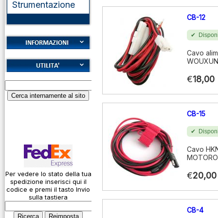
Strumentazione
CB-12
Disponi
Cavo alim
Cookies
WOUXUN 
Diritto di recesso
€
18,00
Alfabeto Fonetico
Garanzie
ICAO
Informativa sulla
Calcolatore
CB-15
privacy
attenuazione cavi
coassiali
Spedizioni
Disponi
Codice Q
Cavo HKN4
MOTOROL
Come si usa un
cavo
Per vedere lo stato della tua
€
20,00
spedizione inserisci qui il
Connessioni
codice e premi il tasto Invio
microfoniche
sulla tastiera
CB-4
Cosa è l' ADS-B