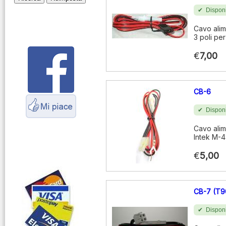
Montaggio
Disponi
connettori
Cavo alim
Parliamo di
3 poli per
antenne e cavi
€
7,00
Servizio
Radioelettrico
Marittimo
CB-6
Disponi
Cavo alim
Intek M-4
€
5,00
CB-7 (T9
Disponi