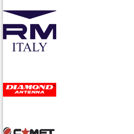
accessori ra
dioamatori