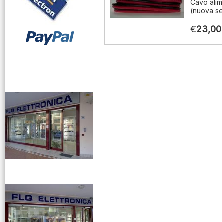
Cavo alim
(nuova se
€
23,00
vendita ricetrasmettitori
venditaricetrsmittenti