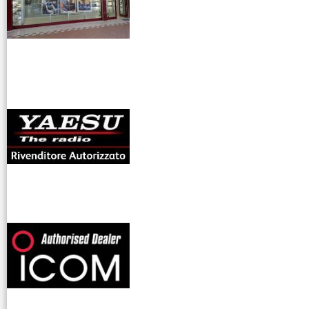
antenne rdioama
riali
offerte radioamatori