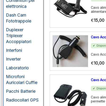
Contenitori per
elettronica
Cavo alim
alimentare
Dash Cam
€
15,00
Fototrappole
Duplexer
Triplexer
Cavo Acc
Accoppiatori
Disponi
Interfoni
Cavo Acc
Inverter
€
10,00
Laboratorio
Microfoni
Cavo Acc
Auricolari Cuffie
Disponi
Pacchi Batterie
Cavo ali
Radiocollari GPS
permette 