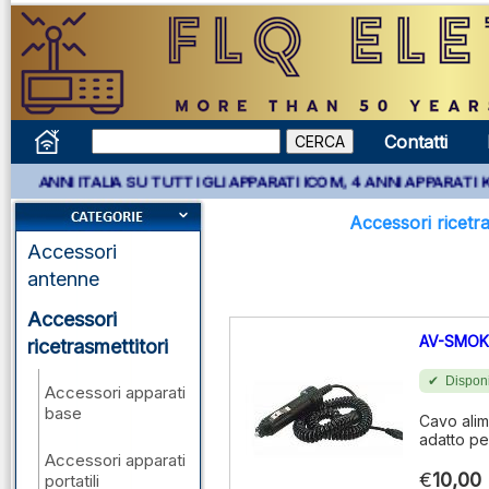
Contatti
TALIA SU TUTTI GLI APPARATI ICOM, 4 ANNI APPARATI KENWOOD E 
Accessori ricetra
Accessori
antenne
Accessori
AV-SMOK
ricetrasmettitori
Disponi
Accessori apparati
base
Cavo alim
adatto pe
Accessori apparati
€
10,00
portatili