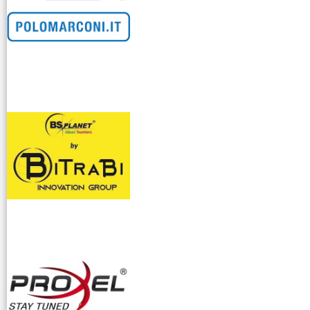
venditllari gps
i