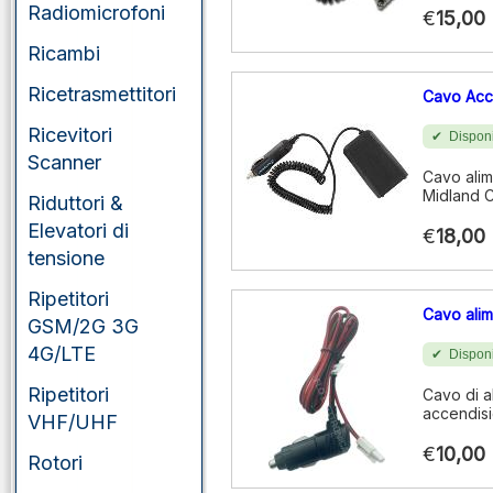
Radiomicrofoni
€
15,00
Ricambi
Ricetrasmettitori
Cavo Acc
Ricevitori
Disponi
Scanner
Cavo ali
Midland 
Riduttori &
Elevatori di
€
18,00
tensione
Ripetitori
Cavo ali
GSM/2G 3G
4G/LTE
Disponi
Ripetitori
Cavo di a
accendisi
VHF/UHF
€
10,00
Rotori