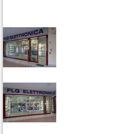
vendita ricetrasmettitori
venditaricetrsmittenti