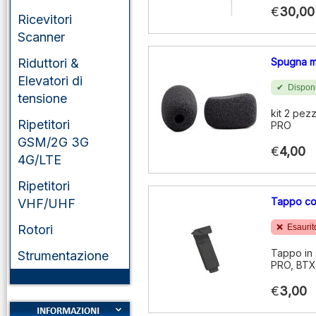
€
30,00
Ricevitori
Scanner
Riduttori &
Spugna m
Elevatori di
Disponi
tensione
kit 2 pez
Ripetitori
PRO
GSM/2G 3G
€
4,00
4G/LTE
Ripetitori
Tappo co
VHF/UHF
Rotori
Esaurit
Tappo in 
Strumentazione
PRO, BTX
€
3,00