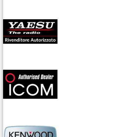
antenne rdioama
riali
offerte radioamatori