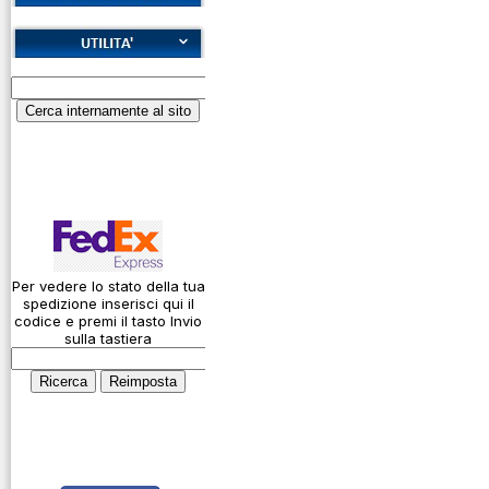
Cookies
Diritto di recesso
Alfabeto Fonetico
Garanzie
ICAO
Informativa sulla
Calcolatore
privacy
attenuazione cavi
coassiali
Spedizioni
Codice Q
Come si usa un
cavo
Per vedere lo stato della tua
spedizione inserisci qui il
Connessioni
codice e premi il tasto Invio
microfoniche
sulla tastiera
Cosa è l' ADS-B
Montaggio
connettori
Parliamo di
antenne e cavi