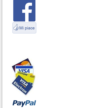
Servizio
Radioelettrico
Marittimo