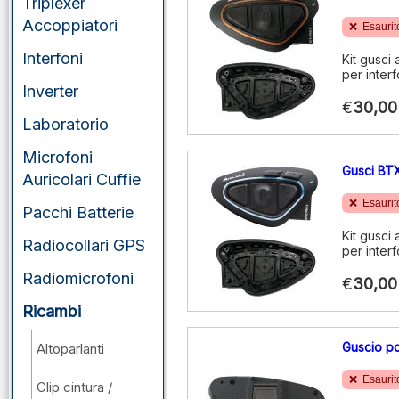
Triplexer
Accoppiatori
Esaurit
Interfoni
Kit gusci
per inter
Inverter
€
30,00
Laboratorio
Microfoni
Gusci BT
Auricolari Cuffie
Esaurit
Pacchi Batterie
Kit gusci
Radiocollari GPS
per inter
Radiomicrofoni
€
30,00
Ricambi
Guscio p
Altoparlanti
Esaurit
Clip cintura /