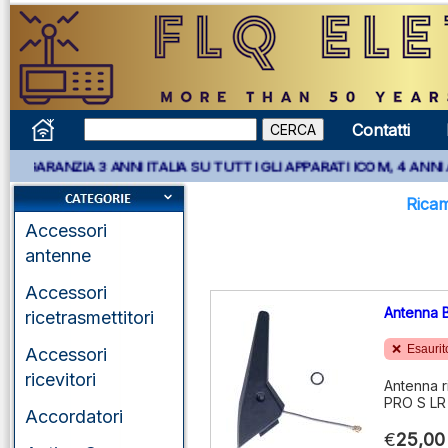
Contatti
A 3 ANNI ITALIA SU TUTTI GLI APPARATI ICOM, 4 ANNI APPARATI 
Rica
Accessori
antenne
Accessori
Antenna 
ricetrasmettitori
Esaurit
Accessori
ricevitori
Antenna r
PRO S LR
Accordatori
€
25,00