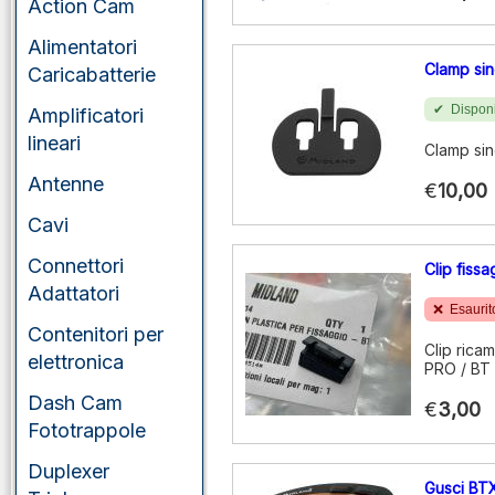
Action Cam
Alimentatori
Clamp sin
Caricabatterie
Disponi
Amplificatori
lineari
Clamp sin
Antenne
€
10,00
Cavi
Connettori
Clip fiss
Adattatori
Esaurit
Contenitori per
Clip rica
elettronica
PRO / BT 
Dash Cam
€
3,00
Fototrappole
Duplexer
Gusci BT