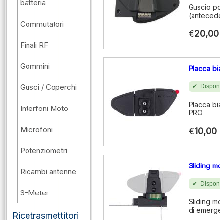
batteria
Guscio po
(antecede
Commutatori
€
20,00
Finali RF
Gommini
Placca b
Gusci / Coperchi
Disponi
Placca bi
Interfoni Moto
PRO
Microfoni
€
10,00
Potenziometri
Sliding m
Ricambi antenne
Disponi
S-Meter
Sliding m
di emerge
Ricetrasmettitori