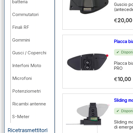
batteria
Guscio po
(antecede
Commutatori
€
20,00
Finali RF
Gommini
Placca b
Gusci / Coperchi
Disponi
Placca bi
Interfoni Moto
PRO
Microfoni
€
10,00
Potenziometri
Sliding m
Ricambi antenne
Disponi
S-Meter
Sliding m
di emerge
Ricetrasmettitori