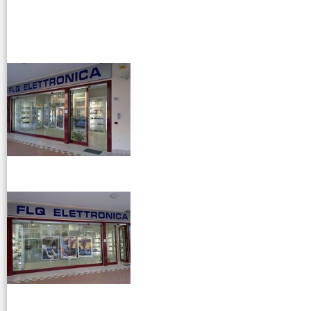
vendita ricetrasmettitori
venditaricetrsmittenti