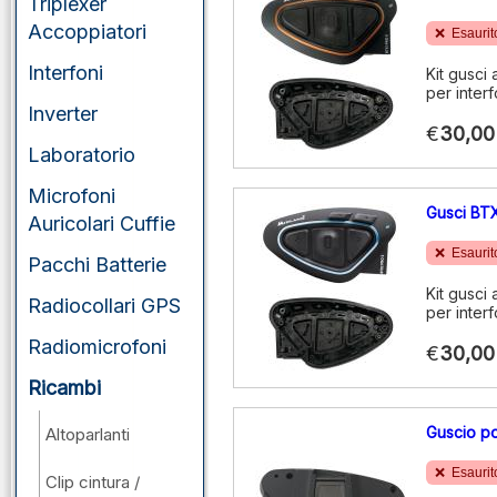
Triplexer
Accoppiatori
Esaurit
Interfoni
Kit gusci
per inter
Inverter
€
30,00
Laboratorio
Microfoni
Gusci BT
Auricolari Cuffie
Esaurit
Pacchi Batterie
Kit gusci
Radiocollari GPS
per inter
Radiomicrofoni
€
30,00
Ricambi
Guscio p
Altoparlanti
Esaurit
Clip cintura /