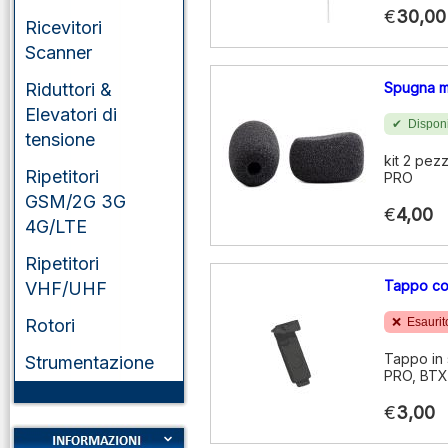
€
30,00
Ricevitori
Scanner
Riduttori &
Spugna m
Elevatori di
Disponi
tensione
kit 2 pez
Ripetitori
PRO
GSM/2G 3G
€
4,00
4G/LTE
Ripetitori
Tappo co
VHF/UHF
Rotori
Esaurit
Tappo in 
Strumentazione
PRO, BTX
€
3,00