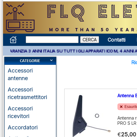
Contatti
** GARANZIA 3 ANNI ITALIA SU TUTTI GLI APPARATI ICOM, 4 ANNI
Ri
Accessori
antenne
Accessori
Antenna 
ricetrasmettitori
Esaurit
Accessori
ricevitori
Antenna r
PRO S LR
Accordatori
€
25,00