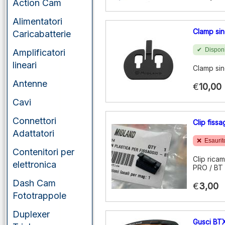
Action Cam
Alimentatori
Clamp sin
Caricabatterie
Disponi
Amplificatori
lineari
Clamp sin
Antenne
€
10,00
Cavi
Connettori
Clip fiss
Adattatori
Esaurit
Contenitori per
Clip rica
elettronica
PRO / BT 
Dash Cam
€
3,00
Fototrappole
Duplexer
Gusci BT