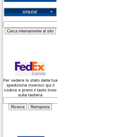
Cookies
Diritto di recesso
Alfabeto Fonetico
Garanzie
ICAO
Informativa sulla
Calcolatore
privacy
attenuazione cavi
coassiali
Spedizioni
Codice Q
Come si usa un
cavo
Per vedere lo stato della tua
spedizione inserisci qui il
Connessioni
codice e premi il tasto Invio
microfoniche
sulla tastiera
Cosa è l' ADS-B
Montaggio
connettori
Parliamo di
antenne e cavi