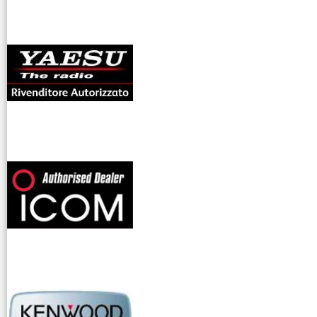
antenne rdioama
riali
offerte radioamatori