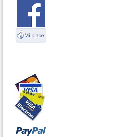
Servizio
Radioelettrico
Marittimo