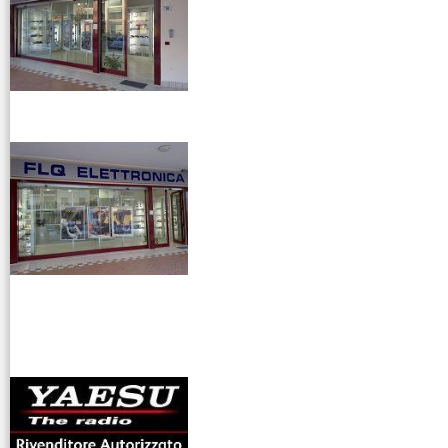
venditaricetrsmittenti
antenne rdioama
riali