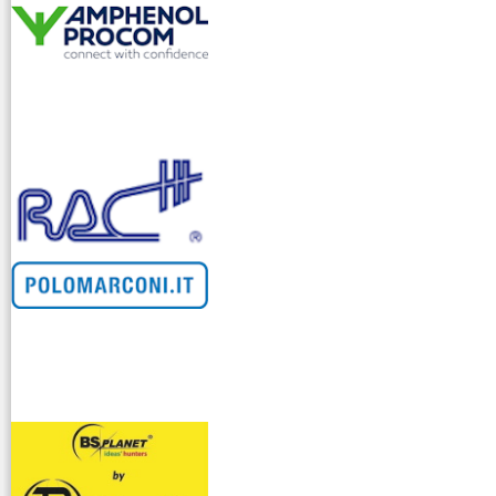
venditllari gps
i