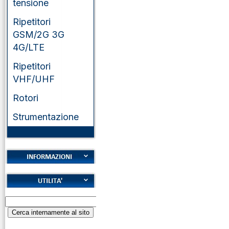
tensione
Ripetitori
GSM/2G 3G
4G/LTE
Ripetitori
VHF/UHF
Rotori
Strumentazione
Cookies
Diritto di recesso
Alfabeto Fonetico
Garanzie
ICAO
Informativa sulla
Calcolatore