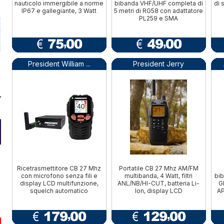
nauticolo immergibile a norme
bibanda VHF/UHF completa di
di 
IP67 e gallegiante, 3 Watt
5 metri di RG58 con adattatore
PL259 e SMA
President William ...
President Jerry
Ricetrasmettitore CB 27 Mhz
Portatile CB 27 Mhz AM/FM
con microfono senza fili e
multibanda, 4 Watt, filtri
bi
display LCD multifunzione,
ANL/NB/HI-CUT, batteria Li-
G
squelch automatico
Ion, display LCD
AP