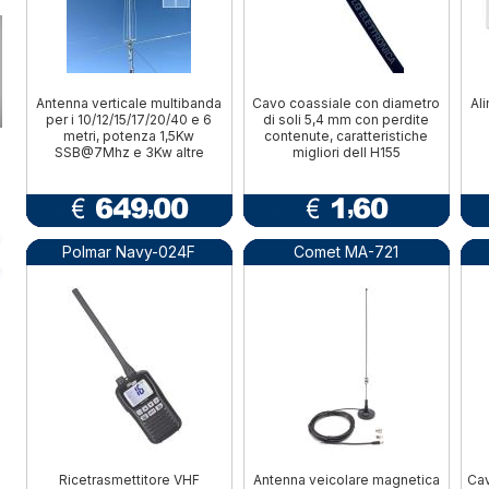
Antenna verticale multibanda
Cavo coassiale con diametro
Al
per i 10/12/15/17/20/40 e 6
di soli 5,4 mm con perdite
metri, potenza 1,5Kw
contenute, caratteristiche
SSB@7Mhz e 3Kw altre
migliori dell H155
Polmar Navy-024F
Comet MA-721
Ricetrasmettitore VHF
Antenna veicolare magnetica
Cav