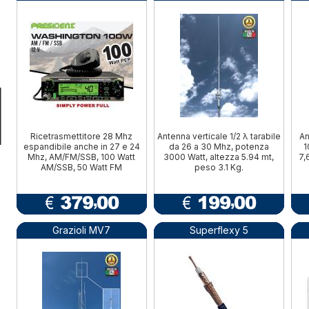
Ricetrasmettitore 28 Mhz
Antenna verticale 1/2 λ tarabile
An
espandibile anche in 27 e 24
da 26 a 30 Mhz, potenza
1
Mhz, AM/FM/SSB, 100 Watt
3000 Watt, altezza 5.94 mt,
7,
AM/SSB, 50 Watt FM
peso 3.1 Kg.
Grazioli MV7
Superflexy 5