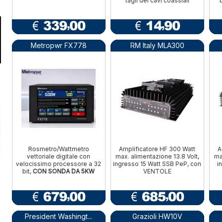
tagli dei cavi coassiali
Metropwr FX778
RM Italy MLA300
Rosmetro/Wattmetro
Amplificatore HF 300 Watt
A
vettoriale digitale con
max. alimentazione 13.8 Volt,
ma
velocissimo processore a 32
ingresso 15 Watt SSB PeP, con
i
bit,
CON SONDA DA 5KW
VENTOLE
President Washingt...
Grazioli HW10V