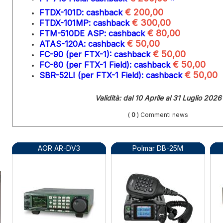
€ 200,00
FTDX-101D: cashback
€ 300,00
FTDX-101MP: cashback
€ 80,00
FTM-510DE ASP: cashback
€ 50,00
ATAS-120A: cashback
€ 50,00
FC-90 (per FTX-1): cashback
€ 50,00
FC-80 (per FTX-1 Field): cashback
€ 50,00
SBR-52LI (per FTX-1 Field): cashback
Validità:
dal 10 Aprile al 31 Luglio 2026
(
0
) Commenti news
AOR AR-DV3
Polmar DB-25M