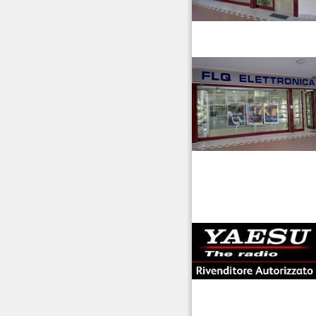
Ripetitori VHF/UHF
Rotori
venditaricetrsmittenti
Strumentazione
antenne rdioama
riali