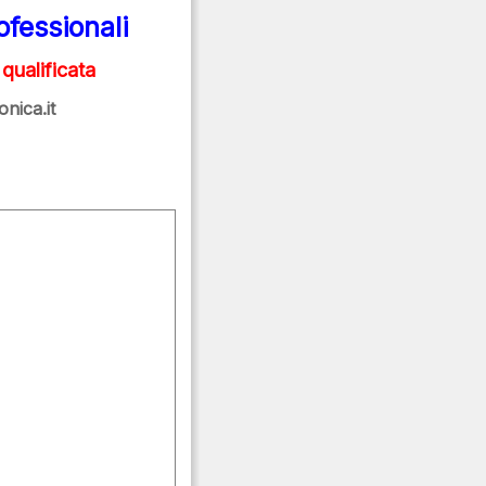
rofessionali
ualificata
onica.it