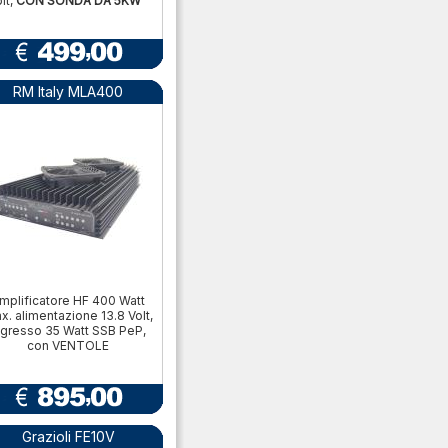
bit,
CON SONDA DA 5KW
RM Italy MLA400
mplificatore HF 400 Watt
x. alimentazione 13.8 Volt,
ngresso 35 Watt SSB PeP,
con VENTOLE
Grazioli FE10V