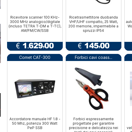
Ricevitore scanner 100 KHz-
Ricetrasmettitore duobanda
3000 MHz analogico/digitale
VHF/UHF compatto, 25 Watt,
aut
(incluso TETRA T-DM e T-TC),
200 memorie, impermebile a
Wa
AM/FM/CW/SSB
spruzzi IP54
Comet CAT-300
Forbici cavi coass...
Accordatore manuale HF 1.8 -
Forbici espressamente
50 Mhz, potenza 300 Watt
progettate per garantire
PeP SSB
precisione e delicatezza nei
ve