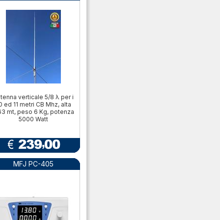
tenna verticale 5/8 λ per i
0 ed 11 metri CB Mhz, alta
63 mt, peso 6 Kg, potenza
5000 Watt
MFJ PC-405