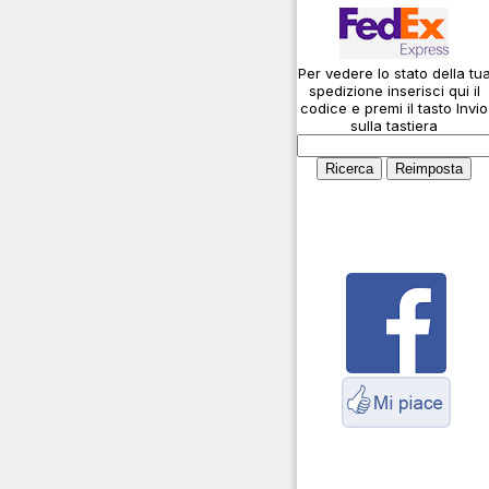
Caricabatterie
Connessioni
microfoniche
Amplificatori lineari
Per vedere lo stato della tu
Cosa è l' ADS-B
spedizione inserisci qui il
Antenne
Montaggio connettori
codice e premi il tasto Invio
sulla tastiera
Parliamo di antenne e
Cavi
cavi
Connettori Adattatori
Servizio Radioelettrico
Marittimo
Contenitori per
elettronica
Dash Cam
Fototrappole
Duplexer Triplexer
Accoppiatori
Interfoni
Inverter