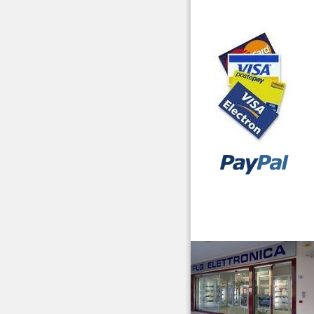
Laboratorio
Microfoni Auricolari
Cuffie
Pacchi Batterie
Radiocollari GPS
Radiomicrofoni
Ricambi
Ricetrasmettitori
vendita ricetrasmettitori
Ricevitori Scanner
Riduttori & Elevatori di
tensione
Ripetitori GSM/2G 3G
4G/LTE