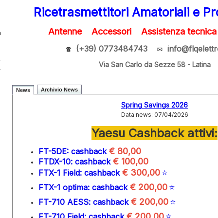
Ricetrasmettitori Amat
oriali e P
Antenne Accessori Assistenza tecnica q
a
✉
(+39) 0773484743
info@flqelettr
☎
Via San Carlo da Sezze 58 - Latina
Archivio News
News
Spring Savings 2026
Data news: 07/04/2026
Yaesu Cashback attivi:
€ 80,00
FT-5DE:
cashback
€ 100,00
FTDX-10:
cashback
€ 300,00
⭐
FTX-1 Field:
cashback
€ 200,00
⭐
FTX-1 optima:
cashback
€ 200,00
⭐
FT-710 AESS:
cashback
€ 200,00
⭐
FT-710 Field:
cashback