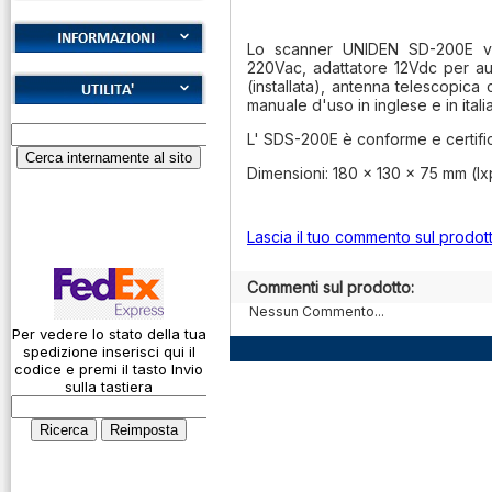
Lo scanner UNIDEN SD-200E vie
220Vac, adattatore 12Vdc per au
Cookies
(installata), antenna telescopica
Diritto di recesso
manuale d'uso in inglese e in ital
Alfabeto Fonetico
L' SDS-200E è conforme e certific
Garanzie
ICAO
Dimensioni: 180 x 130 x 75 mm (lx
Informativa sulla
Calcolatore
privacy
attenuazione cavi
coassiali
Spedizioni
Lascia il tuo commento sul prodot
Codice Q
Commenti sul prodotto:
Come si usa un
Nessun Commento...
cavo
Per vedere lo stato della tua
spedizione inserisci qui il
Connessioni
codice e premi il tasto Invio
microfoniche
sulla tastiera
Cosa è l' ADS-B
Montaggio
connettori