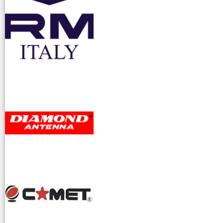
accessori ra
dioamatori