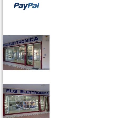
vendita ricetrasmettitori
venditaricetrsmittenti