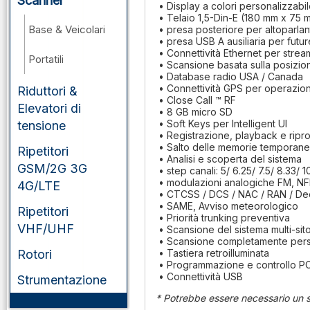
Scanner
• Display a colori personalizzabil
• Telaio 1,5-Din-E (180 mm x 75 
Base & Veicolari
• presa posteriore per altoparla
• presa USB A ausiliaria per futu
• Connettività Ethernet per strea
Portatili
• Scansione basata sulla posizio
• Database radio USA / Canada
• Connettività GPS per operazioni
Riduttori &
• Close Call ™ RF
Elevatori di
• 8 GB micro SD
• Soft Keys per Intelligent UI
tensione
• Registrazione, playback e ripr
• Salto delle memorie temporan
Ripetitori
• Analisi e scoperta del sistema
GSM/2G 3G
• step canali: 5/ 6.25/ 7.5/ 8.33/ 
• modulazioni analogiche FM, 
4G/LTE
• CTCSS / DCS / NAC / RAN / Dec
• SAME, Avviso meteorologico
Ripetitori
• Priorità trunking preventiva
VHF/UHF
• Scansione del sistema multi-sit
• Scansione completamente persona
Rotori
• Tastiera retroilluminata
• Programmazione e controllo P
• Connettività USB
Strumentazione
* Potrebbe essere necessario un s