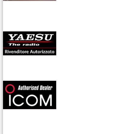
antenne rdioama
riali
offerte radioamatori