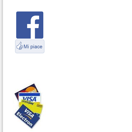
Parliamo di
antenne e cavi
Servizio
Radioelettrico
Marittimo