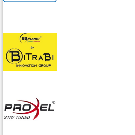
venditllari gps
i