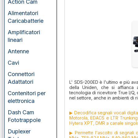
Action Cam
Alimentatori
Caricabatterie
Amplificatori
lineari
Antenne
Cavi
Connettori
Adattatori
L' SDS-200ED è l'ultimo e più av
della Uniden, che si affianca 
Contenitori per
tecnologia di ricevitore True I/Q, 
nel settore, anche in ambienti di ric
elettronica
Dash Cam
▶ Decodifica segnali vocali digita
Motorola, EDACS e LTR Trunking,
Fototrappole
Hytera XPT, DMR a canale singo
Duplexer
▶ Permette l'ascolto di segnali d
MHz, 758-824 MHz, 849-869 MH