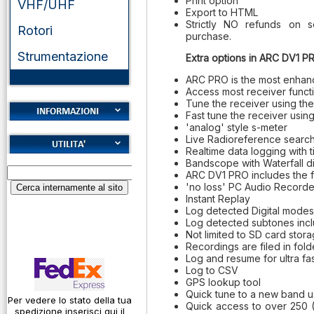
Print option
VHF/UHF
Export to HTML
Strictly NO refunds on 
Rotori
purchase.
Strumentazione
Extra options in ARC DV1 P
ARC PRO is the most enhanc
Access most receiver functi
Tune the receiver using the
Fast tune the receiver usin
'analog' style s-meter
Cookies
Live Radioreference search
Realtime data logging with 
Diritto di recesso
Bandscope with Waterfall di
Alfabeto Fonetico
ARC DV1 PRO includes the 
Garanzie
ICAO
'no loss' PC Audio Recorde
Instant Replay
Informativa sulla
Calcolatore
Log detected Digital modes
privacy
attenuazione cavi
Log detected subtones inclu
coassiali
Not limited to SD card stor
Spedizioni
Recordings are filed in fol
Codice Q
Log and resume for ultra fa
Log to CSV
Come si usa un
GPS lookup tool
cavo
Quick tune to a new band us
Per vedere lo stato della tua
Quick access to over 250 
spedizione inserisci qui il