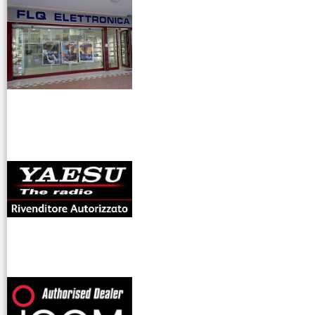
antenne rdioama
riali
offerte radioamatori