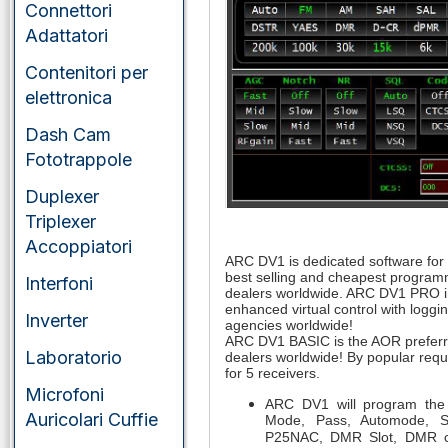
Connettori
Adattatori
Contenitori per
elettronica
Dash Cam
Fototrappole
Duplexer
Triplexer
Accoppiatori
ARC DV1 is dedicated software for
best selling and cheapest programm
Interfoni
dealers worldwide. ARC DV1 PRO in
enhanced virtual control with log
Inverter
agencies worldwide!
ARC DV1 BASIC is the AOR preferre
Laboratorio
dealers worldwide! By popular requ
for 5 receivers.
Microfoni
ARC DV1 will program the 
Auricolari Cuffie
Mode, Pass, Automode, S
P25NAC, DMR Slot, DMR co