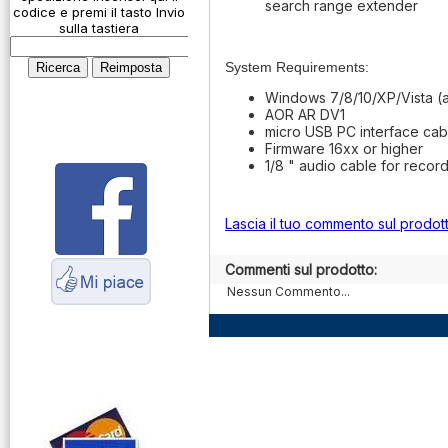
Connessioni
search range extender
codice e premi il tasto Invio
microfoniche
sulla tastiera
Cosa è l' ADS-B
System Requirements:
Montaggio
Windows 7/8/10/XP/Vista (al
connettori
AOR AR DV1
micro USB PC interface cab
Parliamo di
Firmware 16xx or higher
antenne e cavi
1/8 " audio cable for reco
Servizio
Radioelettrico
Lascia il tuo commento sul prodot
Marittimo
Commenti sul prodotto:
Nessun Commento...