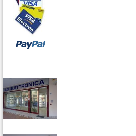
vendita ricetrasmettitori
venditaricetrsmittenti