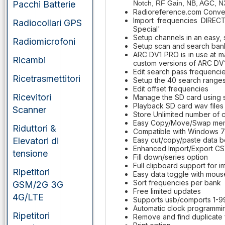
Pacchi Batterie
Notch, RF Gain, NB, AGC, N
Radioreference.com Conven
Import frequencies DIREC
Radiocollari GPS
Special'
Setup channels in an easy, 
Radiomicrofoni
Setup scan and search bank
ARC DV1 PRO is in use at 
Ricambi
custom versions of ARC DV
Edit search pass frequenci
Ricetrasmettitori
Setup the 40 search ranges 
Edit offset frequencies
Ricevitori
Manage the SD card using 
Playback SD card wav files
Scanner
Store Unlimited number of c
Easy Copy/Move/Swap mem
Riduttori &
Compatible with Windows 7 /
Elevatori di
Easy cut/copy/paste data 
Enhanced Import/Export CS
tensione
Fill down/series option
Full clipboard support for i
Ripetitori
Easy data toggle with mous
Sort frequencies per bank
GSM/2G 3G
Free limited updates
4G/LTE
Supports usb/comports 1-9
Automatic clock programmi
Ripetitori
Remove and find duplicate