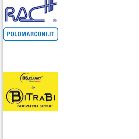
venditllari gps
i