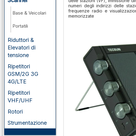
Scanner
delle stazioni (VF), immissione di
numeri degli indirizzi delle sta
frequenze radio e visualizzazio
Base & Veicolari
memorizzate
Portatili
Riduttori &
Elevatori di
tensione
Ripetitori
GSM/2G 3G
4G/LTE
Ripetitori
VHF/UHF
Rotori
Strumentazione