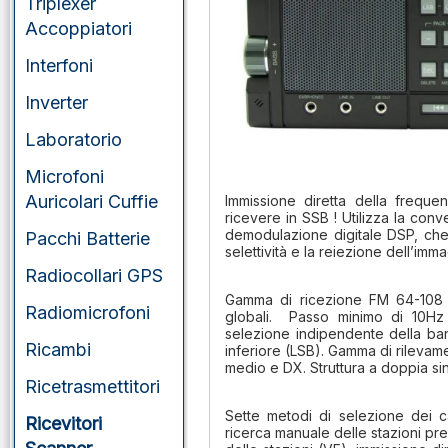
Triplexer
Accoppiatori
Interfoni
Inverter
Laboratorio
Microfoni
Auricolari Cuffie
Immissione diretta della freque
ricevere in SSB ! Utilizza la
conve
demodulazione digitale DSP, che m
Pacchi Batterie
selettività e la reiezione dell’imm
Radiocollari GPS
Gamma di ricezione FM 64-108 M
Radiomicrofoni
globali. Passo minimo di 10Hz
selezione indipendente della ban
Ricambi
inferiore (LSB). Gamma di rilevame
medio e DX. Struttura a doppia si
Ricetrasmettitori
Sette metodi di selezione dei c
Ricevitori
ricerca manuale delle stazioni p