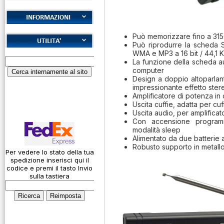
Cookies
Può memorizzare fino a 315
Può riprodurre la scheda 
Diritto di recesso
WMA e MP3 a 16 bit / 44,1 
Alfabeto Fonetico
La funzione della scheda au
Garanzie
ICAO
computer
Design a doppio altoparlan
Informativa sulla
Calcolatore
impressionante effetto ster
privacy
attenuazione cavi
Amplificatore di potenza in
coassiali
Uscita cuffie, adatta per cu
Spedizioni
Uscita audio, per amplificat
Codice Q
Con accensione program
modalità sleep
Come si usa un
Alimentato da due batterie al
cavo
Robusto supporto in metall
Per vedere lo stato della tua
spedizione inserisci qui il
Connessioni
codice e premi il tasto Invio
microfoniche
sulla tastiera
Cosa è l' ADS-B
Montaggio
connettori