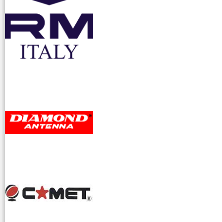
accessori ra
dioamatori