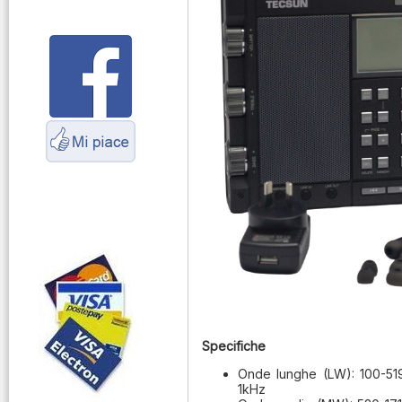
Parliamo di
antenne e cavi
Servizio
Radioelettrico
Marittimo
Specifiche
Onde lunghe (LW): 100-519
1kHz