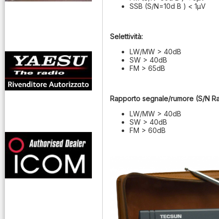
SSB (S/N=10d B ) < 1μV
antenne rdioama
riali
Selettività:
LW/MW > 40dB
SW > 40dB
FM > 65dB
Rapporto segnale/rumore (S/N Rat
LW/MW > 40dB
SW > 40dB
offerte radioamatori
FM > 60dB