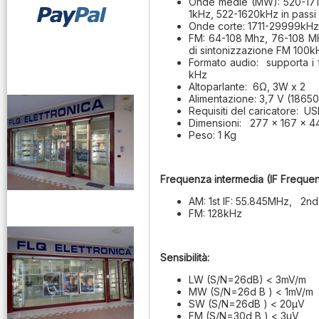
Onde medie (MW): 520-1710k
1kHz, 522-1620kHz in passi 
Onde corte: 1711-29999kHz 
FM: 64-108 Mhz, 76-108 MH
di sintonizzazione FM 100
vendita ricetrasmettitori
Formato audio: supporta i
kHz
Altoparlante: 6Ω, 3W x 2
Alimentazione: 3,7 V (18650 ba
Requisiti del caricatore: U
Dimensioni: 277 x 167 x 44
Peso: 1 Kg
Frequenza intermedia (IF Frequen
AM: 1st IF: 55.845MHz, 2nd
venditaricetrsmittenti
FM: 128kHz
Sensibilità:
LW (S/N=26dB) < 3mV/m
MW (S/N=26d B ) < 1mV/m
SW (S/N=26dB ) < 20μV
FM (S/N=30d B ) < 3μV