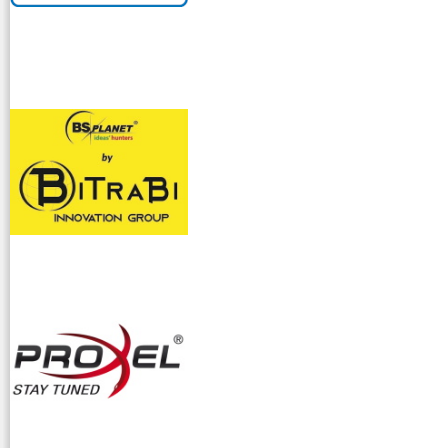
venditllari gps
i