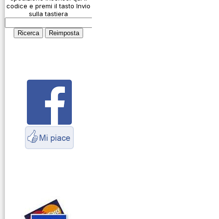
Connessioni
codice e premi il tasto Invio
microfoniche
sulla tastiera
Cosa è l' ADS-B
Montaggio
connettori
Parliamo di
antenne e cavi
Servizio
Radioelettrico
Marittimo