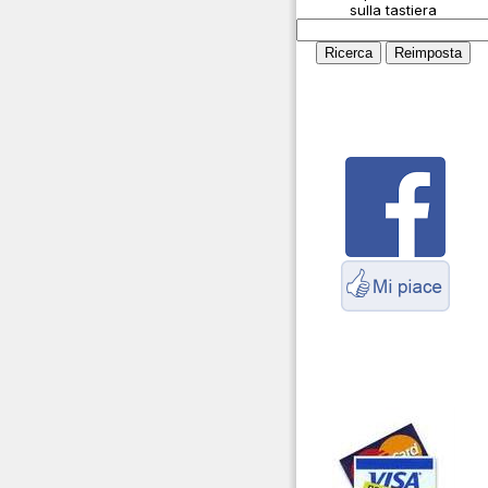
sulla tastiera
Parliamo di antenne e
cavi
Servizio Radioelettrico
Marittimo