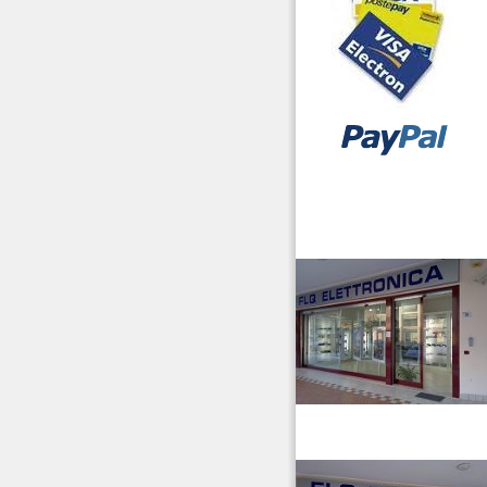
vendita ricetrasmettitori
venditaricetrsmittenti