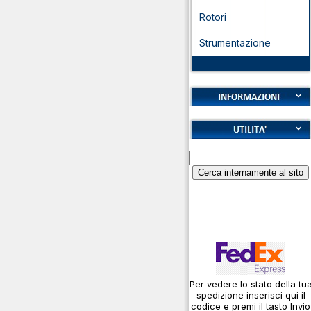
Rotori
Strumentazione
Cookies
Diritto di recesso
Alfabeto Fonetico ICAO
Garanzie
Calcolatore
Informativa sulla privacy
attenuazione cavi
coassiali
Spedizioni
Codice Q
Come si usa un cavo
Connessioni
microfoniche
Per vedere lo stato della tu
Cosa è l' ADS-B
spedizione inserisci qui il
Montaggio connettori
codice e premi il tasto Invio