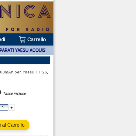
di
Carrello
5 ANNI APPARATI YAESU ACQUISTATI PRESSO DI NOI ***
1100mAh per Yaesu FT-26,
0
Tasse incluse
+