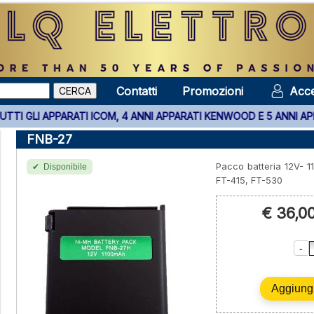
Contatti
Promozioni
Acce
TALIA SU TUTTI GLI APPARATI ICOM, 4 ANNI APPARATI KENWOOD E 
FNB-27
Pacco batteria 12V- 
Disponibile
FT-415, FT-530
€ 36,0
-