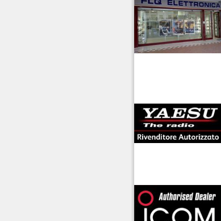
antenne rdioama
riali
offerte radioamatori