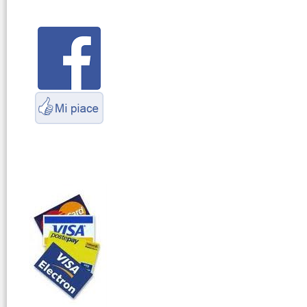
Parliamo di
antenne e cavi
Servizio
Radioelettrico
Marittimo