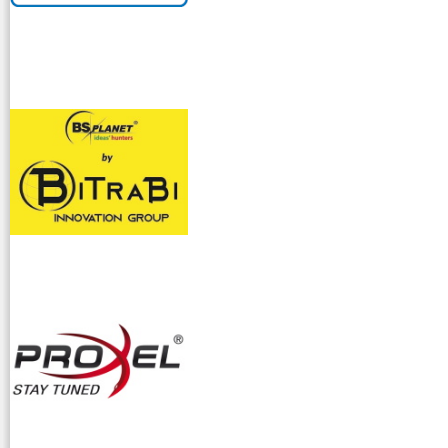
venditllari gps
i