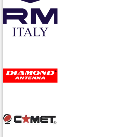
accessori ra
dioamatori