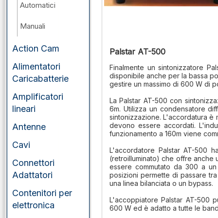
Automatici
Manuali
Action Cam
Palstar AT-500
Alimentatori
Finalmente un sintonizzatore Pals
disponibile anche per la bassa po
Caricabatterie
gestire un massimo di 600 W di po
Amplificatori
La Palstar AT-500 con sintonizz
lineari
6m. Utilizza un condensatore diff
sintonizzazione. L'accordatura è m
devono essere accordati. L'indut
Antenne
funzionamento a 160m viene comm
Cavi
L'accordatore Palstar AT-500 ha 
(retroilluminato) che offre anche
Connettori
essere commutato da 300 a un 
Adattatori
posizioni permette di passare tra 2
una linea bilanciata o un bypass.
Contenitori per
L'accoppiatore Palstar AT-500 p
elettronica
600 W ed è adatto a tutte le ban