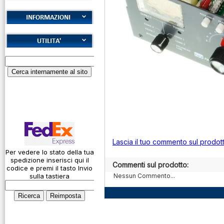
Cookies
Diritto di recesso
Alfabeto Fonetico
Garanzie
ICAO
Informativa sulla
Calcolatore
privacy
attenuazione cavi
coassiali
Spedizioni
Codice Q
Come si usa un
Lascia il tuo commento sul prodot
cavo
Per vedere lo stato della tua
spedizione inserisci qui il
Connessioni
Commenti sul prodotto:
codice e premi il tasto Invio
microfoniche
sulla tastiera
Nessun Commento...
Cosa è l' ADS-B
Montaggio
connettori