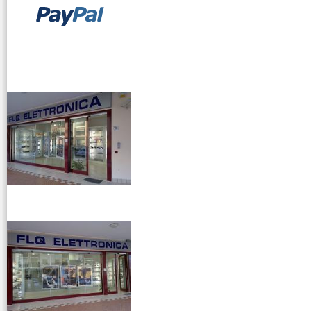
vendita ricetrasmettitori
venditaricetrsmittenti