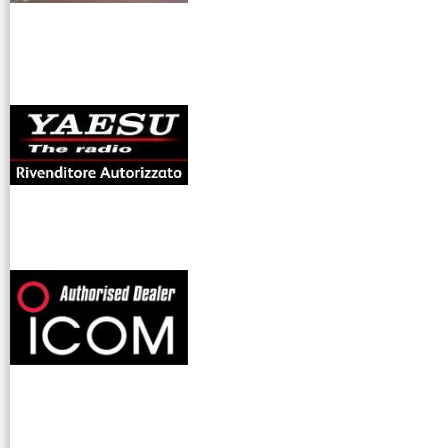
antenne rdioama
riali
offerte radioamatori