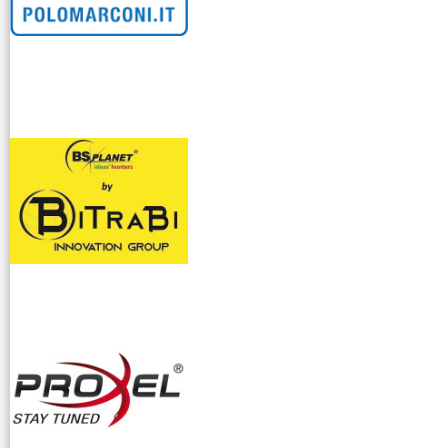
venditllari gps
i