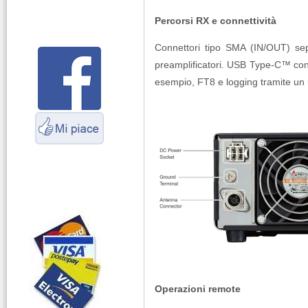
connettori
Percorsi RX e connettività
Parliamo di
antenne e cavi
Connettori tipo SMA (IN/OUT) sep
preamplificatori. USB Type-C™ con
Servizio
esempio, FT8 e logging tramite un
Radioelettrico
Marittimo
Operazioni remote