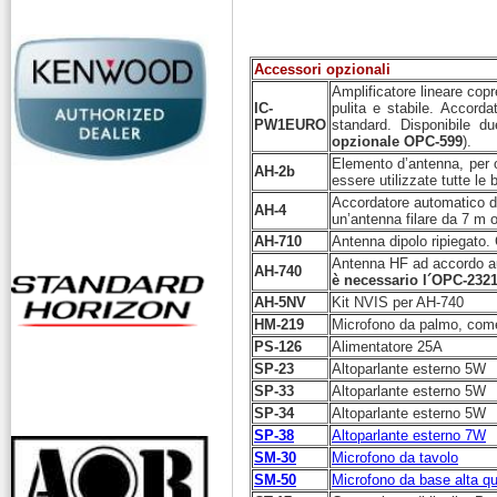
Accessori opzionali
Amplificatore lineare cop
IC-
pulita e stabile. Accord
PW1EURO
standard. Disponibile due
opzionale OPC-599
).
Elemento d’antenna, per 
AH-2b
essere utilizzate tutte l
Accordatore automatico 
AH-4
un’antenna filare da 7 m o
AH-710
Antenna dipolo ripiegato
Antenna HF ad accordo au
AH-740
è necessario l´OPC-232
AH-5NV
Kit NVIS per AH-740
HM-219
Microfono da palmo, come
PS-126
Alimentatore 25A
SP-23
Altoparlante esterno 5W
SP-33
Altoparlante esterno 5W
SP-34
Altoparlante esterno 5W
SP-38
Altoparlante esterno 7W
SM-30
Microfono da tavolo
SM-50
Microfono da base alta qu