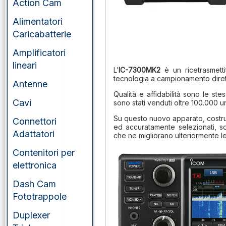
Action Cam
Alimentatori
Caricabatterie
Amplificatori
lineari
L’
IC-7300MK2
è un ricetrasmet
tecnologia a campionamento dire
Antenne
Qualità e affidabilità sono le st
Cavi
sono stati venduti oltre 100.000 un
Su questo nuovo apparato, costru
Connettori
ed accuratamente selezionati, son
Adattatori
che ne migliorano ulteriormente l
Contenitori per
elettronica
Dash Cam
Fototrappole
Duplexer