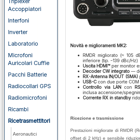
Triplexer
Accoppiatori
Interfoni
Inverter
Laboratorio
Novità e miglioramenti MK2:
Microfoni
RMDR migliorato (≈ 105 d
inferiore (tip. −139 dBc/Hz)
Auricolari Cuffie
Uscita HDMI™
per monitor e
Decoder CW integrato
— de
Pacchi Batterie
RX-Antenna IN/OUT (SMA)
USB-C
con due porte COM vi
Radiocollari GPS
Controllo via LAN
con
RS
inclusa accensione/spegni
Radiomicrofoni
Corrente RX in standby
rido
Ricambi
Ricezione e trasmissione
Ricetrasmettitori
Prestazioni migliorate di RMDR (R
Aeronautici
offset di 2 kHz) e sensibile riduz