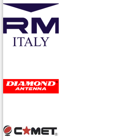
accessori ra
dioamatori