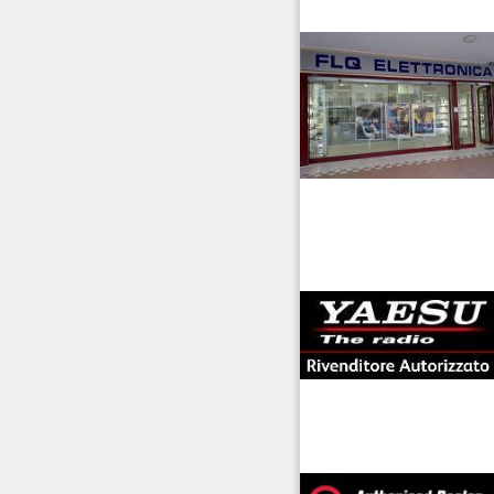
venditaricetrsmittenti
antenne rdioama
riali
offerte radioamatori