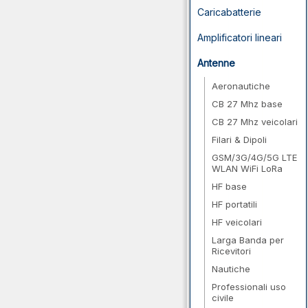
Caricabatterie
Amplificatori lineari
Antenne
Aeronautiche
CB 27 Mhz base
CB 27 Mhz veicolari
Filari & Dipoli
GSM/3G/4G/5G LTE
WLAN WiFi LoRa
HF base
HF portatili
HF veicolari
Larga Banda per
Ricevitori
Nautiche
Professionali uso
civile