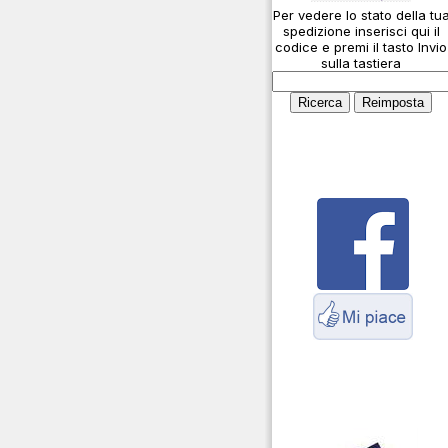
Per vedere lo stato della tu
Cosa è l' ADS-B
spedizione inserisci qui il
Montaggio connettori
codice e premi il tasto Invio
sulla tastiera
Parliamo di antenne e
cavi
Servizio Radioelettrico
Marittimo