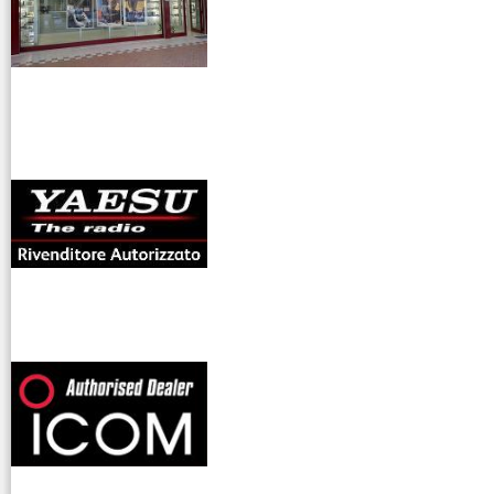
antenne rdioama
riali
offerte radioamatori