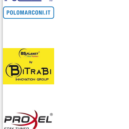
venditllari gps
i