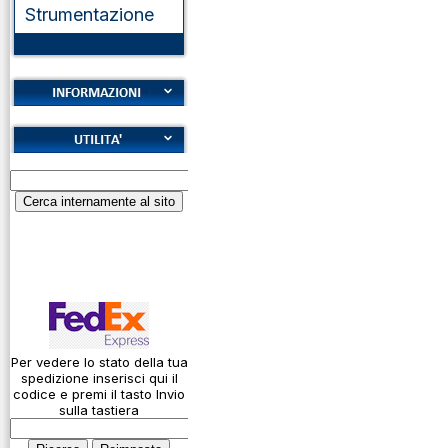
Strumentazione
Cookies
Diritto di recesso
Alfabeto Fonetico
Garanzie
ICAO
Informativa sulla
Calcolatore
privacy
attenuazione cavi
coassiali
Spedizioni
Codice Q
Come si usa un
cavo
Per vedere lo stato della tua
spedizione inserisci qui il
Connessioni
codice e premi il tasto Invio
microfoniche
sulla tastiera
Cosa è l' ADS-B