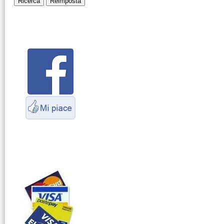
Montaggio
connettori
Parliamo di
antenne e cavi
Servizio
Radioelettrico
Marittimo