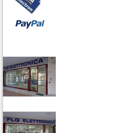
vendita ricetrasmettitori
venditaricetrsmittenti