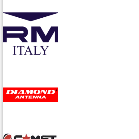
accessori ra
dioamatori