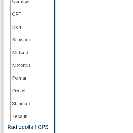
Comtrak
CRT
Icom
Kenwood
Midland
Motorola
Polmar
Proxel
Standard
Tecsun
Radiocollari GPS
Wouxun