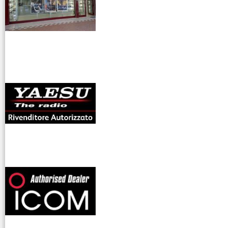
antenne rdioama
riali
offerte radioamatori