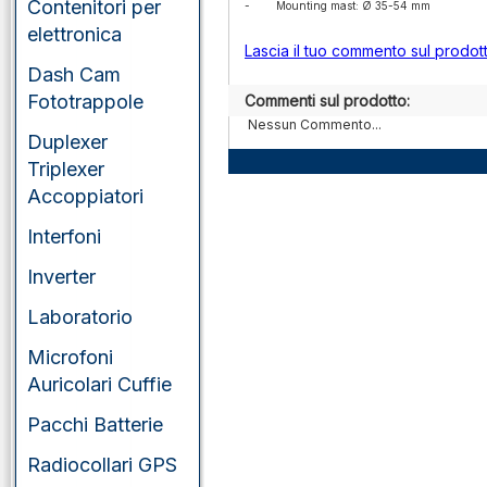
portatili
Contenitori per
-
Mounting mast: Ø 35-54 mm
elettronica
VHF/UHF/SHF
Lascia il tuo commento sul prodot
veicolari
Dash Cam
Fototrappole
Commenti sul prodotto:
Nessun Commento...
Duplexer
Triplexer
Accoppiatori
Interfoni
Inverter
Laboratorio
Microfoni
Auricolari Cuffie
Pacchi Batterie
Radiocollari GPS