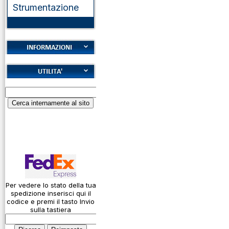
Strumentazione
Cookies
Diritto di recesso
Alfabeto Fonetico
Garanzie
ICAO
Informativa sulla
Calcolatore
privacy
attenuazione cavi
coassiali
Spedizioni
Codice Q
Come si usa un
cavo
Per vedere lo stato della tua
spedizione inserisci qui il
Connessioni
codice e premi il tasto Invio
microfoniche
sulla tastiera
Cosa è l' ADS-B