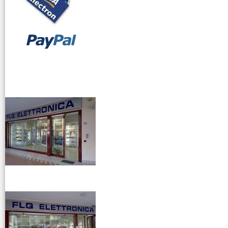
vendita ricetrasmettitori
venditaricetrsmittenti