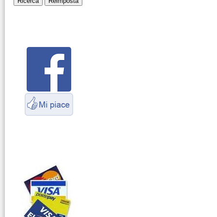
Montaggio
connettori
Parliamo di
antenne e cavi
Servizio
Radioelettrico
Marittimo