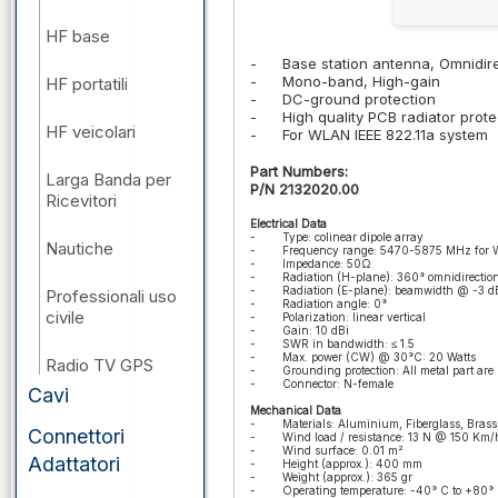
HF base
-
Base station antenna, Omnidire
-
Mono-band, High-gain
HF portatili
-
DC-ground protection
-
High quality PCB radiator prot
HF veicolari
-
For WLAN IEEE 822.11a system
Part Numbers:
Larga Banda per
P/N 2132020.00
Ricevitori
Electrical Data
-
Type: colinear dipole array
Nautiche
-
Frequency range: 5470-5875 MHz for
-
Impedance: 50Ω
-
Radiation (H-plane): 360° omnidirectio
-
Radiation (E-plane): beamwidth @ -3 dB
Professionali uso
-
Radiation angle: 0°
civile
-
Polarization: linear vertical
-
Gain: 10 dBi
-
SWR in bandwidth: ≤ 1.5
-
Max. power (CW) @ 30°C: 20 Watts
Radio TV GPS
-
Grounding protection: All metal part a
-
Connector: N-female
Cavi
VHF/UHF/SHF
Mechanical Data
-
Materials: Aluminium, Fiberglass, Bras
base
Connettori
-
Wind load / resistance: 13 N @ 150 Km
-
Wind surface: 0.01 m²
Adattatori
-
Height (approx.): 400 mm
-
Weight (approx.): 365 gr
VHF/UHF/SHF
-
Operating temperature: -40° C to +80°