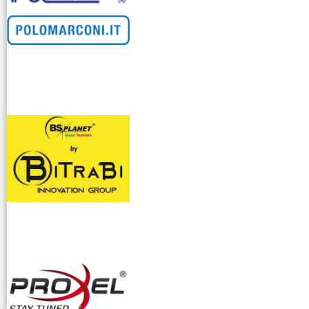
venditllari gps
i