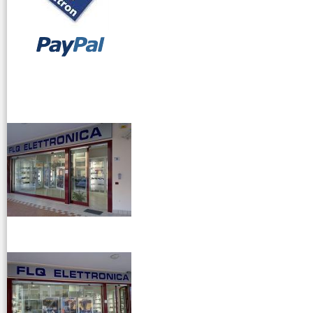
vendita ricetrasmettitori
venditaricetrsmittenti