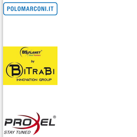
venditllari gps
i