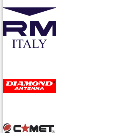
accessori ra
dioamatori