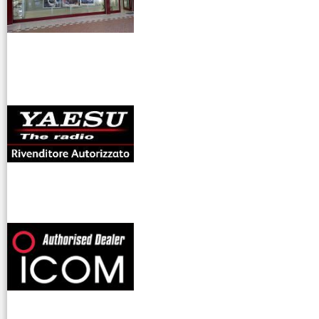
antenne rdioama
riali
offerte radioamatori