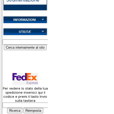
Cookies
Diritto di recesso
Alfabeto Fonetico
Garanzie
ICAO
Informativa sulla
Calcolatore
privacy
attenuazione cavi
coassiali
Spedizioni
Codice Q
Come si usa un
cavo
Per vedere lo stato della tua
spedizione inserisci qui il
Connessioni
codice e premi il tasto Invio
microfoniche
sulla tastiera
Cosa è l' ADS-B