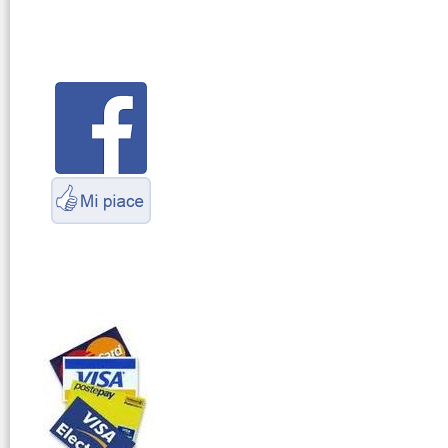
Montaggio
connettori
Parliamo di
antenne e cavi
Servizio
Radioelettrico
Marittimo