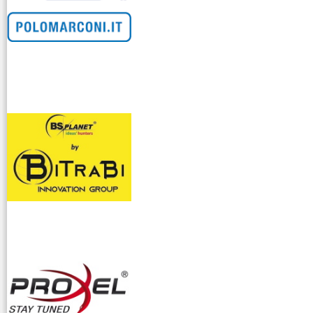
venditllari gps
i