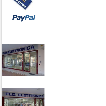
vendita ricetrasmettitori
venditaricetrsmittenti