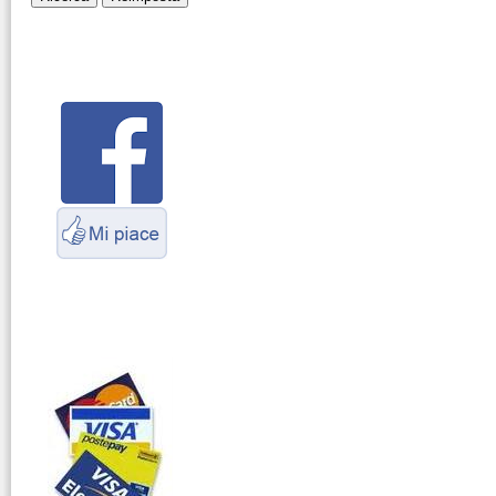
Montaggio
connettori
Parliamo di
antenne e cavi
Servizio
Radioelettrico
Marittimo