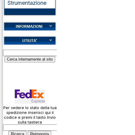
Strumentazione
Cookies
Diritto di recesso
Alfabeto Fonetico
Garanzie
ICAO
Informativa sulla
Calcolatore
privacy
attenuazione cavi
coassiali
Spedizioni
Codice Q
Come si usa un
cavo
Per vedere lo stato della tua
spedizione inserisci qui il
Connessioni
codice e premi il tasto Invio
microfoniche
sulla tastiera
Cosa è l' ADS-B