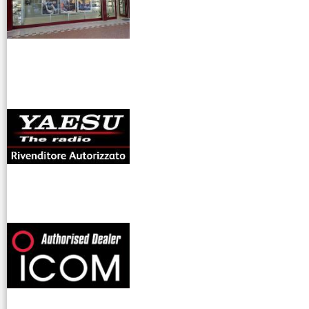
antenne rdioama
riali
offerte radioamatori