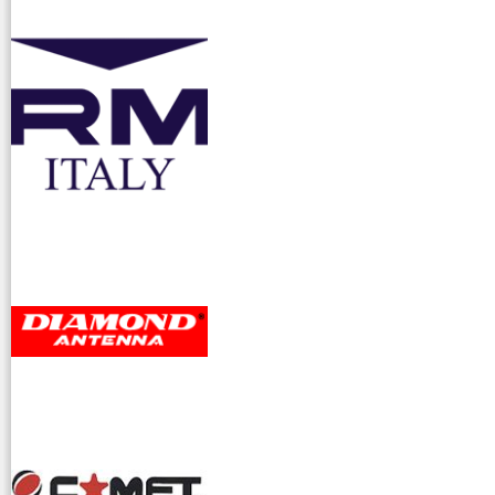
accessori ra
dioamatori