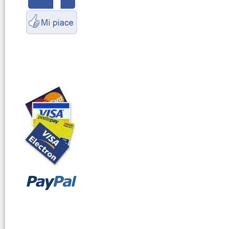
Marittimo
vendita ricetrasmettitori