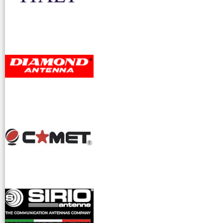
accessori ra
dioamatori