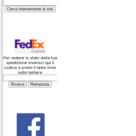
Garanzie
ICAO
Informativa sulla
Calcolatore
privacy
attenuazione cavi
coassiali
Spedizioni
Codice Q
Come si usa un
cavo
Per vedere lo stato della tua
spedizione inserisci qui il
Connessioni
codice e premi il tasto Invio
microfoniche
sulla tastiera
Cosa è l' ADS-B
Montaggio
connettori
Parliamo di
antenne e cavi
Servizio
Radioelettrico