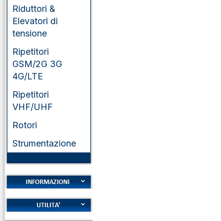
Riduttori &
Elevatori di
tensione
Ripetitori
GSM/2G 3G
4G/LTE
Ripetitori
VHF/UHF
Rotori
Strumentazione
Cookies
Diritto di recesso
Alfabeto Fonetico