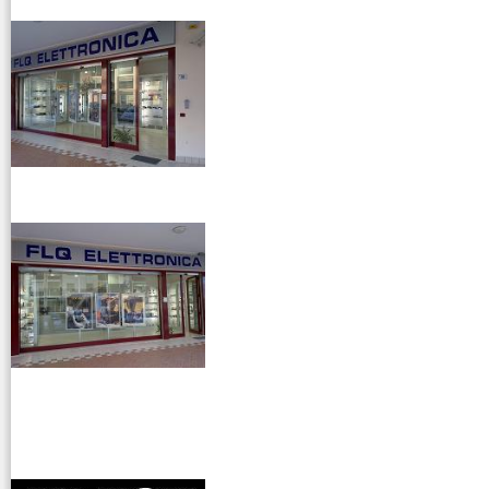
venditaricetrsmittenti
antenne rdioama
riali