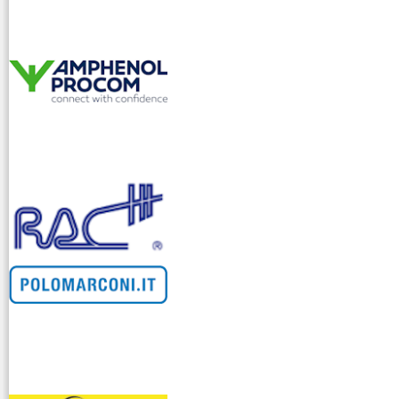
venditllari gps
i