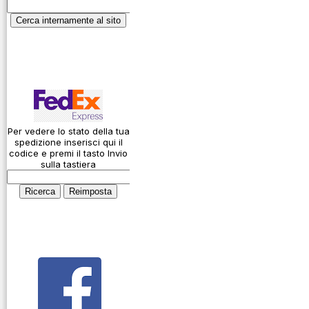
Garanzie
ICAO
Informativa sulla
Calcolatore
privacy
attenuazione cavi
coassiali
Spedizioni
Codice Q
Come si usa un
cavo
Per vedere lo stato della tua
spedizione inserisci qui il
Connessioni
codice e premi il tasto Invio
microfoniche
sulla tastiera
Cosa è l' ADS-B
Montaggio
connettori
Parliamo di
antenne e cavi
Servizio
Radioelettrico