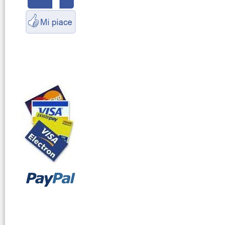
Marittimo
vendita ricetrasmettitori