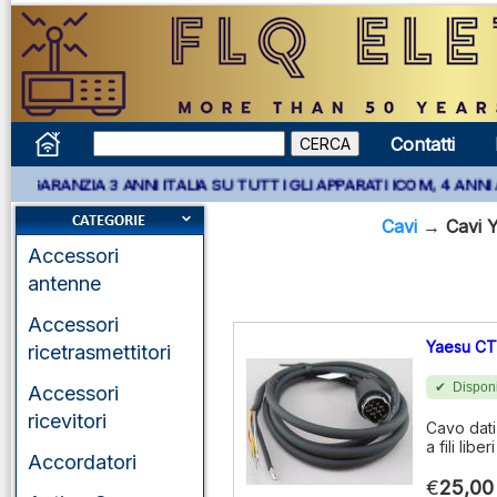
Contatti
NZIA 3 ANNI ITALIA SU TUTTI GLI APPARATI ICOM, 4 ANNI APPARA
Cavi
→
Cavi 
Accessori
antenne
Accessori
Yaesu CT
ricetrasmettitori
Disponi
Accessori
ricevitori
Cavo dati
a fili liberi
Accordatori
€
25,00