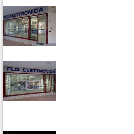
venditaricetrsmittenti
antenne rdioama
riali