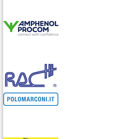
venditllari gps
i