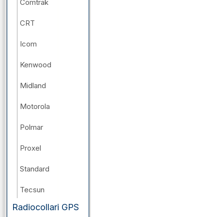
Comtrak
CRT
Icom
Kenwood
Midland
Motorola
Polmar
Proxel
Standard
Tecsun
Radiocollari GPS
Wouxun