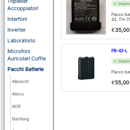
Triplexer
Disponi
Accoppiatori
Pacco ba
Interfoni
42, TH-7
Inverter
€
35,00
Laboratorio
Microfoni
PB-42-L
Auricolari Cuffie
Disponi
Pacchi Batterie
Pacco bat
Albrecht
€
55,00
Alinco
AOR
Baofeng