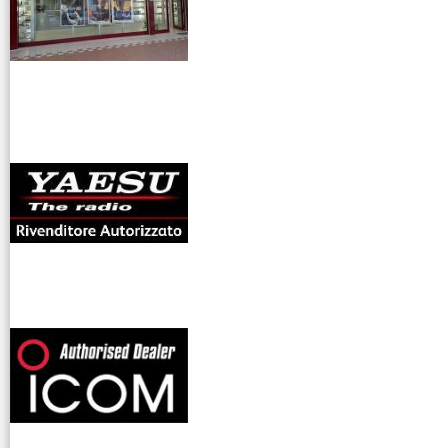
antenne rdioama
riali
offerte radioamatori