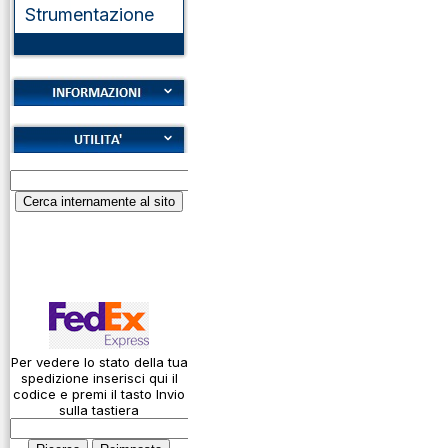
Strumentazione
Cookies
Diritto di recesso
Alfabeto Fonetico
Garanzie
ICAO
Informativa sulla
Calcolatore
privacy
attenuazione cavi
coassiali
Spedizioni
Codice Q
Come si usa un
cavo
Per vedere lo stato della tua
spedizione inserisci qui il
Connessioni
codice e premi il tasto Invio
microfoniche
sulla tastiera
Cosa è l' ADS-B