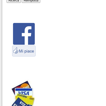
Montaggio
connettori
Parliamo di
antenne e cavi
Servizio
Radioelettrico
Marittimo