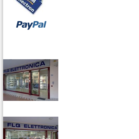
vendita ricetrasmettitori
venditaricetrsmittenti