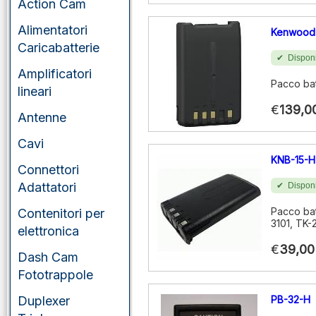
Action Cam
Alimentatori
Kenwood
Caricabatterie
Disponi
Amplificatori
Pacco ba
lineari
€
139,0
Antenne
Cavi
KNB-15-H
Connettori
Adattatori
Disponi
Pacco bat
Contenitori per
3101, TK-2
elettronica
€
39,00
Dash Cam
Fototrappole
Duplexer
PB-32-H