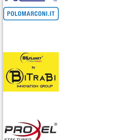
venditllari gps
i