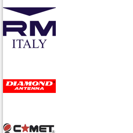
accessori ra
dioamatori