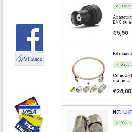
Montaggio
Disponi
connettori
Adattator
Parliamo di
BNC su a
antenne e cavi
€
5,90
Servizio
Radioelettrico
Marittimo
Kit cavo +
Disponi
Comodo ki
connettor
€
28,00
N(F)-UHF
Disponi