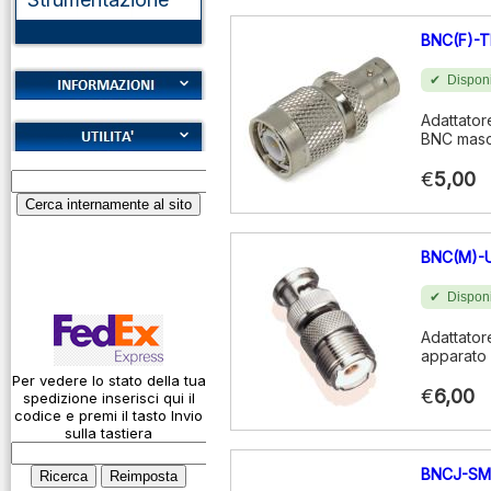
BNC(F)-
Disponi
Cookies
Adattator
BNC masc
Diritto di recesso
Alfabeto Fonetico
€
5,00
Garanzie
ICAO
Informativa sulla
Calcolatore
privacy
attenuazione cavi
BNC(M)-
coassiali
Spedizioni
Disponi
Codice Q
Adattator
Come si usa un
apparato
cavo
Per vedere lo stato della tua
€
6,00
spedizione inserisci qui il
Connessioni
codice e premi il tasto Invio
microfoniche
sulla tastiera
Cosa è l' ADS-B
BNCJ-SM