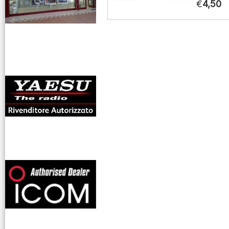
€
4,50
antenne rdioama
riali
offerte radioamatori