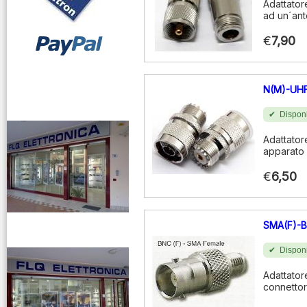
Adattator
ad un´an
€
7,90
vendita ricetrasmettitori
N(M)-UHF
Disponi
Adattator
apparato
€
6,50
SMA(F)-B
venditaricetrsmittenti
Disponi
Adattator
connetto