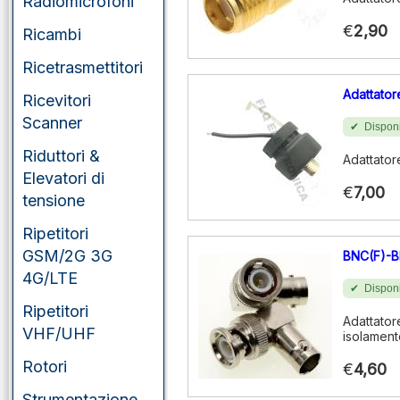
Radiomicrofoni
€
2,90
Ricambi
Ricetrasmettitori
Adattato
Ricevitori
Scanner
Disponi
Riduttori &
Adattato
Elevatori di
€
7,00
tensione
Ripetitori
GSM/2G 3G
BNC(F)-B
4G/LTE
Disponi
Ripetitori
Adattator
VHF/UHF
isolament
Rotori
€
4,60
Strumentazione