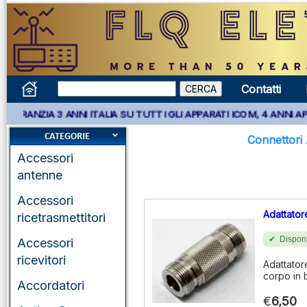
Contatti
3 ANNI ITALIA SU TUTTI GLI APPARATI ICOM, 4 ANNI APPARATI KE
Connettori 
Accessori
antenne
Accessori
Adattato
ricetrasmettitori
Disponi
Accessori
ricevitori
Adattator
corpo in 
Accordatori
€
6,50