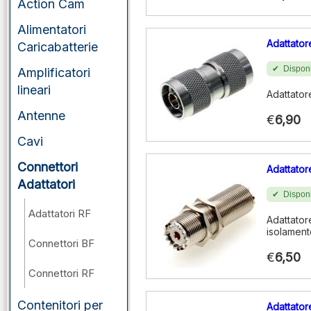
Action Cam
Alimentatori
Adattato
Caricabatterie
Disponi
Amplificatori
lineari
Adattator
Antenne
€
6,90
Cavi
Connettori
Adattator
Adattatori
Disponi
Adattatori RF
Adattator
isolament
Connettori BF
€
6,50
Connettori RF
Contenitori per
Adattato