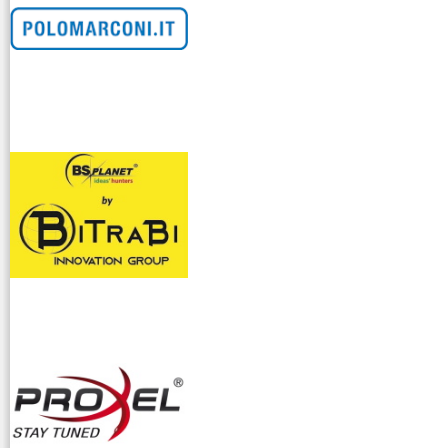
venditllari gps
i