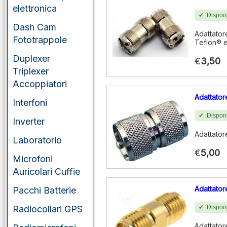
elettronica
Disponi
Dash Cam
Adattato
Fototrappole
Teflon® e 
Duplexer
€
3,50
Triplexer
Accoppiatori
Adattato
Interfoni
Disponi
Inverter
Adattator
Laboratorio
€
5,00
Microfoni
Auricolari Cuffie
Adattato
Pacchi Batterie
Radiocollari GPS
Disponi
Adattato