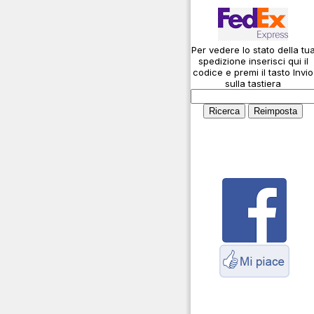
Connessioni
microfoniche
Per vedere lo stato della tu
Cosa è l' ADS-B
spedizione inserisci qui il
Montaggio connettori
codice e premi il tasto Invio
sulla tastiera
Parliamo di antenne e
cavi
Servizio Radioelettrico
Marittimo