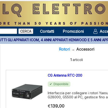
Contatti
Promozioni
Acce
ALIA SU TUTTI GLI APPARATI ICOM, 4 ANNI APPARATI KENWOOD E 5
Rotori
→
Accessori
1
articoli
CG Antenna RTC-200
Disponibile
Interfaccia per collegare i rotori Yae
G28000, G5500 al PC, gestisce fino a 
€
139,00