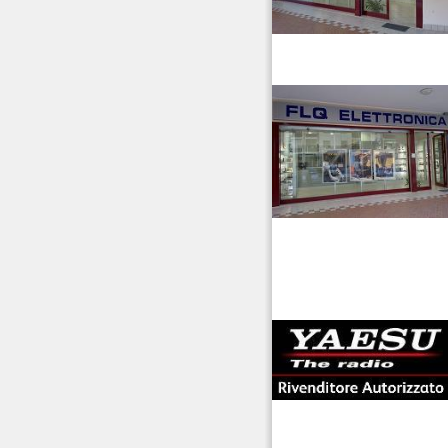
venditaricetrsmittenti
antenne rdioama
riali