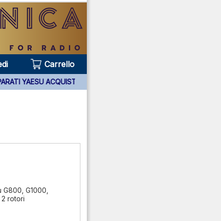
di
Carrello
 ANNI APPARATI YAESU ACQUISTATI PRESSO DI NOI ***
su G800, G1000,
2 rotori