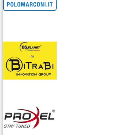
venditllari gps
i