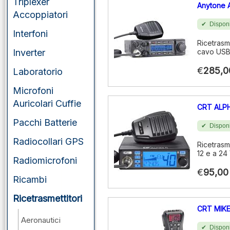
Triplexer
Anytone 
Accoppiatori
Disponi
Interfoni
Ricetrasm
Inverter
cavo USB
€
285,0
Laboratorio
Microfoni
Auricolari Cuffie
CRT ALP
Pacchi Batterie
Disponi
Radiocollari GPS
Ricetrasm
12 e a 24 
Radiomicrofoni
€
95,00
Ricambi
Ricetrasmettitori
CRT MIKE 
Aeronautici
Disponi