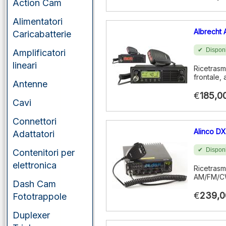
Action Cam
Alimentatori
Albrecht
Caricabatterie
Disponi
Amplificatori
lineari
Ricetrasm
frontale,
Antenne
€
185,0
Cavi
Connettori
Alinco DX
Adattatori
Disponi
Contenitori per
elettronica
Ricetrasm
AM/FM/CW
Dash Cam
€
239,0
Fototrappole
Duplexer