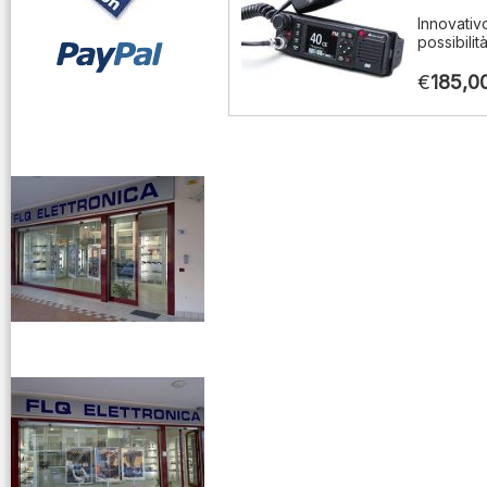
Innovativ
possibilit
€
185,0
vendita ricetrasmettitori
venditaricetrsmittenti