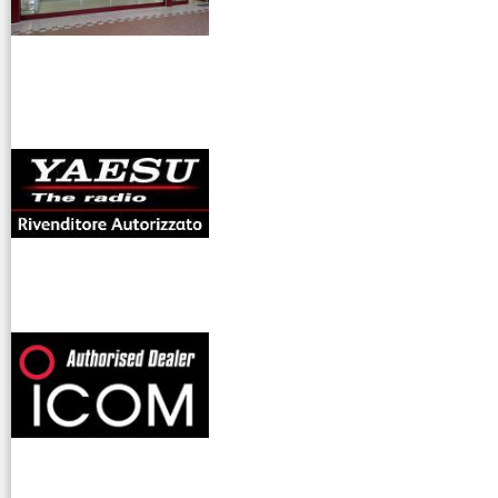
antenne rdioama
riali
offerte radioamatori