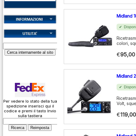
Midland 1
Disponi
Cookies
Diritto di recesso
Ricetrasm
Alfabeto Fonetico
colori, s
Garanzie
ICAO
€
95,00
Informativa sulla
Calcolatore
privacy
attenuazione cavi
coassiali
Spedizioni
Midland 
Codice Q
Disponi
Come si usa un
cavo
Ricetrasm
Per vedere lo stato della tua
Volt, squ
spedizione inserisci qui il
Connessioni
codice e premi il tasto Invio
microfoniche
€
119,00
sulla tastiera
Cosa è l' ADS-B
Montaggio