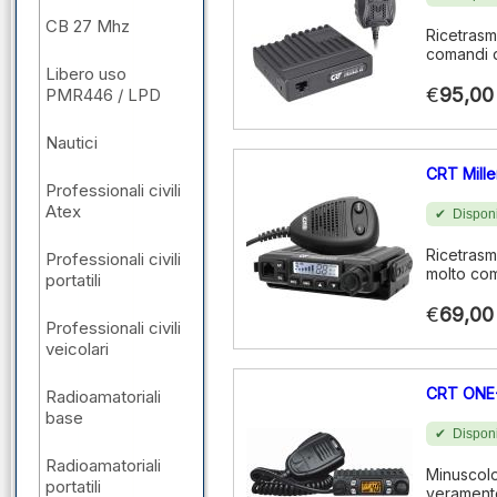
CB 27 Mhz
Ricetrasm
comandi d
Libero uso
€
95,00
PMR446 / LPD
Nautici
CRT Mill
Professionali civili
Atex
Disponi
Ricetrasm
Professionali civili
molto com
portatili
€
69,00
Professionali civili
veicolari
CRT ONE
Radioamatoriali
base
Disponi
Radioamatoriali
Minuscolo
portatili
veramente