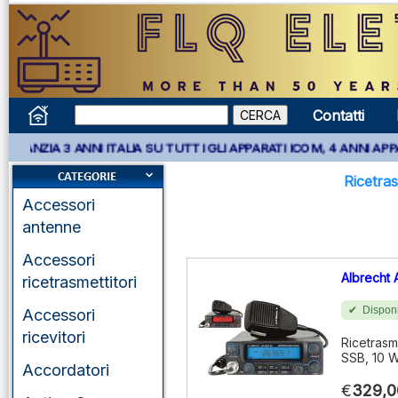
Contatti
ANNI ITALIA SU TUTTI GLI APPARATI ICOM, 4 ANNI APPARATI KENW
Ricetras
Accessori
antenne
Accessori
Albrecht
ricetrasmettitori
Disponi
Accessori
ricevitori
Ricetrasm
SSB, 10 W
Accordatori
€
329,0