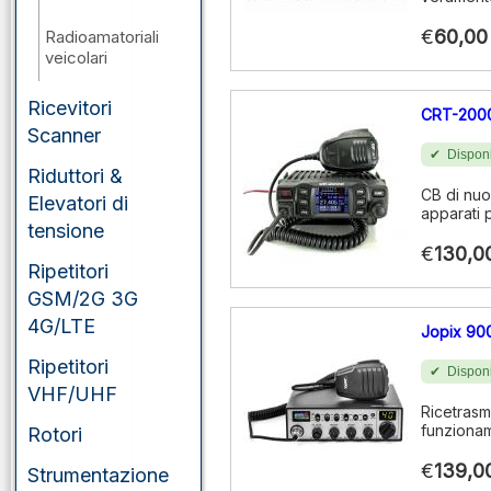
€
60,00
Radioamatoriali
veicolari
Ricevitori
CRT-200
Scanner
Disponi
Riduttori &
CB di nuo
Elevatori di
apparati p
tensione
€
130,0
Ripetitori
GSM/2G 3G
4G/LTE
Jopix 9
Ripetitori
Disponi
VHF/UHF
Ricetrasm
funziona
Rotori
€
139,0
Strumentazione