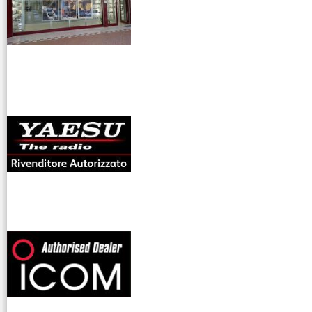
antenne rdioama
riali
offerte radioamatori