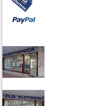
vendita ricetrasmettitori
venditaricetrsmittenti