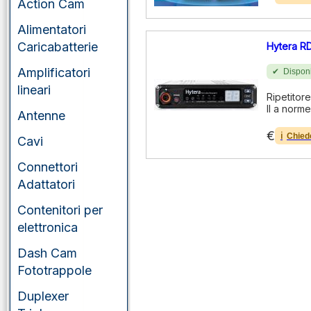
Action Cam
Alimentatori
Caricabatterie
Hytera R
Amplificatori
Disponi
lineari
Ripetitor
II a norm
Antenne
€
Chied
Cavi
Connettori
Adattatori
Contenitori per
elettronica
Dash Cam
Fototrappole
Duplexer