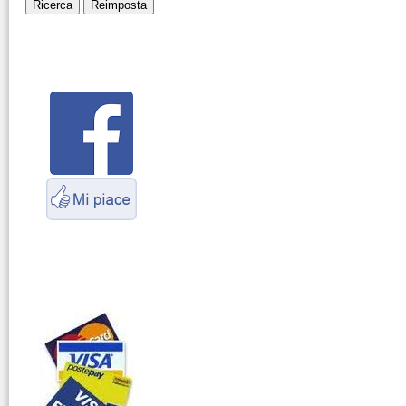
Montaggio
connettori
Parliamo di
antenne e cavi
Servizio
Radioelettrico
Marittimo