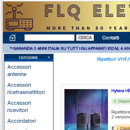
Contatti
NZIA 3 ANNI ITALIA SU TUTTI GLI APPARATI ICOM, 4 ANNI APPARA
Ripetitori VH
Accessori
antenne
Accessori
Hytera H
ricetrasmettitori
Disponi
Accessori
ricevitori
Ripetitore
2 version
Accordatori
€
Chied