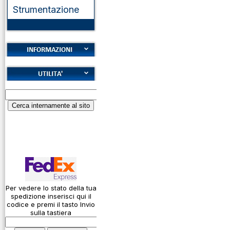
Strumentazione
Cookies
Diritto di recesso
Alfabeto Fonetico
Garanzie
ICAO
Informativa sulla
Calcolatore
privacy
attenuazione cavi
coassiali
Spedizioni
Codice Q
Come si usa un
cavo
Per vedere lo stato della tua
spedizione inserisci qui il
Connessioni
codice e premi il tasto Invio
microfoniche
sulla tastiera
Cosa è l' ADS-B