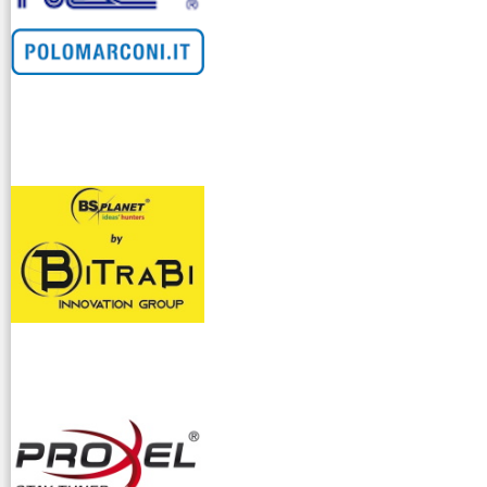
venditllari gps
i