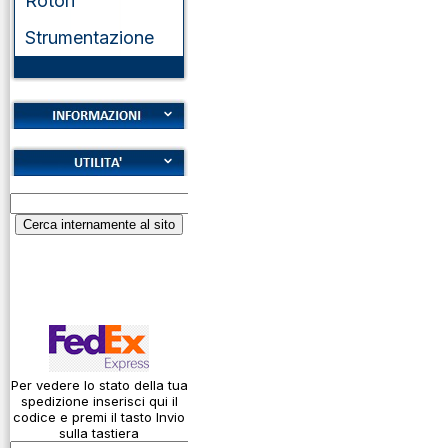
Rotori
Strumentazione
Cookies
Diritto di recesso
Alfabeto Fonetico
Garanzie
ICAO
Informativa sulla
Calcolatore
privacy
attenuazione cavi
coassiali
Spedizioni
Codice Q
Come si usa un
cavo
Per vedere lo stato della tua
spedizione inserisci qui il
Connessioni
codice e premi il tasto Invio
microfoniche
sulla tastiera