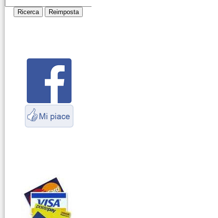
Cosa è l' ADS-B
Montaggio
connettori
Parliamo di
antenne e cavi
Servizio
Radioelettrico
Marittimo