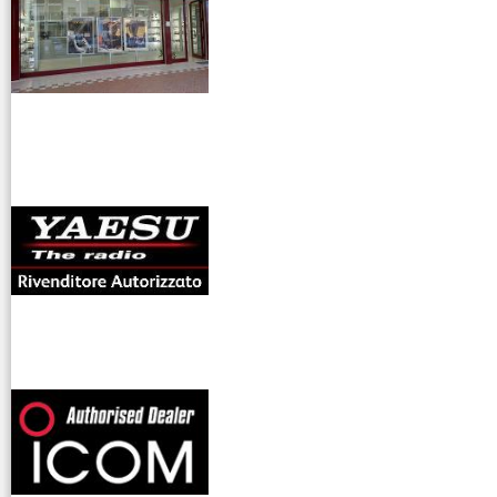
antenne rdioama
riali
offerte radioamatori