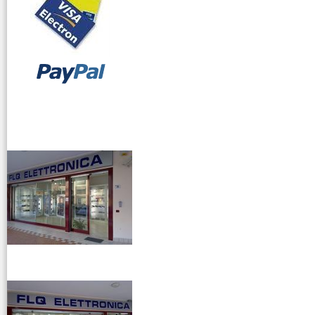
vendita ricetrasmettitori
venditaricetrsmittenti