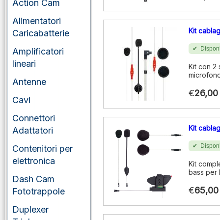
Action Cam
Alimentatori
Kit cabl
Caricabatterie
Disponi
Amplificatori
lineari
Kit con 2
microfono
Antenne
€
26,00
Cavi
Connettori
Kit cabl
Adattatori
Disponi
Contenitori per
elettronica
Kit compl
bass per
Dash Cam
€
65,00
Fototrappole
Duplexer