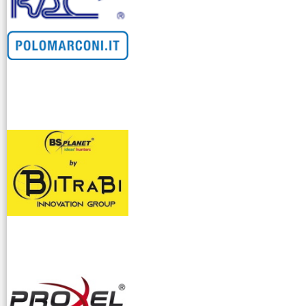
venditllari gps
i