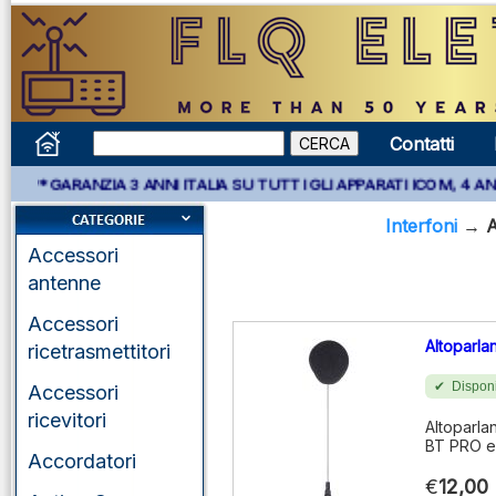
Contatti
NZIA 3 ANNI ITALIA SU TUTTI GLI APPARATI ICOM, 4 ANNI APPARA
Interfoni
→
A
Accessori
antenne
Accessori
Altoparla
ricetrasmettitori
Disponi
Accessori
ricevitori
Altoparla
BT PRO e
Accordatori
€
12,00