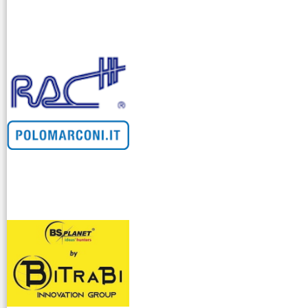
venditllari gps
i