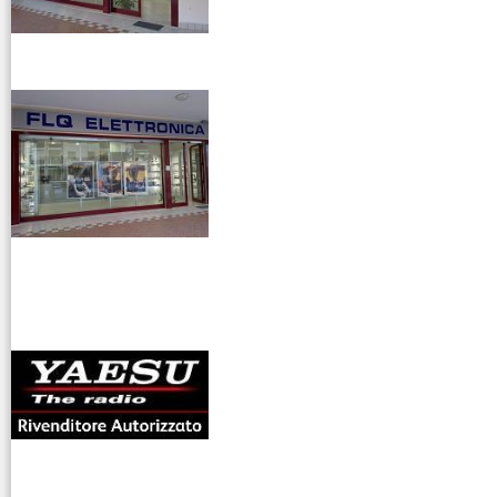
Scanner
Riduttori &
venditaricetrsmittenti
Elevatori di
tensione
Ripetitori
GSM/2G 3G
4G/LTE
Ripetitori
VHF/UHF
antenne rdioama
Rotori
riali
Strumentazione