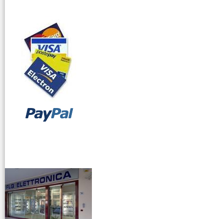
Triplexer
Accoppiatori
Interfoni
Inverter
Laboratorio
Microfoni
Auricolari Cuffie
Pacchi Batterie
Radiocollari GPS
vendita ricetrasmettitori
Radiomicrofoni
Ricambi
Ricetrasmettitori
Ricevitori