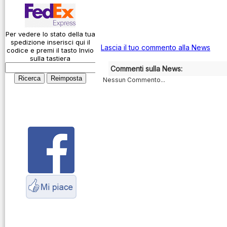
Codice Q
Action Cam
Come si usa un
Alimentatori
cavo
Caricabatterie
Per vedere lo stato della tua
spedizione inserisci qui il
Connessioni
Lascia il tuo commento alla News
codice e premi il tasto Invio
Amplificatori
microfoniche
sulla tastiera
lineari
Commenti sulla News:
Cosa è l' ADS-B
Nessun Commento...
Antenne
Montaggio
connettori
Cavi
Parliamo di
Connettori
antenne e cavi
Adattatori
Servizio
Contenitori per
Radioelettrico
elettronica
Marittimo
Dash Cam
Fototrappole
Duplexer