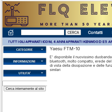
Contatti
3 ANNI ITALIA SU TUTTI GLI APPARATI ICOM, 4 ANNI APPARATI KE
Yaesu FTM-10
E' disponibile il nuovissimo duoband
Accessori
bluetooth, molto compatto, erede del
antenne
di vista della dissipazione e delle fu
Cookies
similari
Accessori
Diritto di recesso
ricetrasmettitori
Alfabeto Fonetico
Garanzie
ICAO
Accessori
Informativa sulla
Calcolatore
ricevitori
privacy
attenuazione cavi
Accordatori
coassiali
Spedizioni