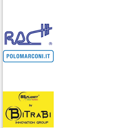
venditllari gps
i