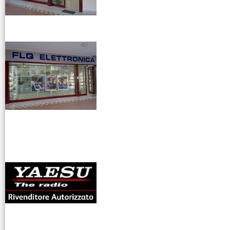
Scanner
Riduttori &
venditaricetrsmittenti
Elevatori di
tensione
Ripetitori
GSM/2G 3G
4G/LTE
Ripetitori
VHF/UHF
antenne rdioama
Rotori
riali
Strumentazione