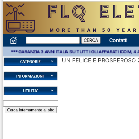
Contatti
GARANZIA 3 ANNI ITALIA SU TUTTI GLI APPARATI ICOM, 4 ANNI AP
UN FELICE E PROSPEROSO 20
Accessori
antenne
Cookies
Accessori
Diritto di recesso
ricetrasmettitori
Alfabeto Fonetico
Garanzie
ICAO
Accessori
Informativa sulla
Calcolatore
ricevitori
privacy
attenuazione cavi
Accordatori
coassiali
Spedizioni