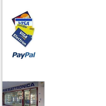
Triplexer
Accoppiatori
Interfoni
Inverter
Laboratorio
Microfoni
Auricolari Cuffie
Pacchi Batterie
Radiocollari GPS
vendita ricetrasmettitori
Radiomicrofoni
Ricambi
Ricetrasmettitori
Ricevitori