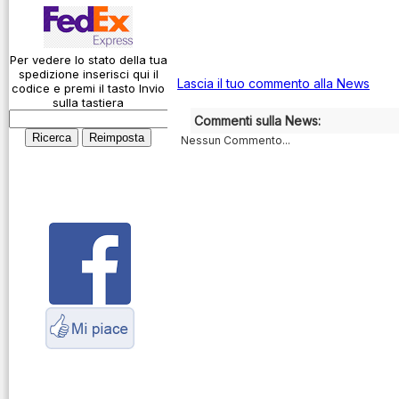
Codice Q
Action Cam
Come si usa un
Alimentatori
cavo
Caricabatterie
Per vedere lo stato della tua
spedizione inserisci qui il
Connessioni
Lascia il tuo commento alla News
codice e premi il tasto Invio
Amplificatori
microfoniche
sulla tastiera
lineari
Commenti sulla News:
Cosa è l' ADS-B
Nessun Commento...
Antenne
Montaggio
connettori
Cavi
Parliamo di
Connettori
antenne e cavi
Adattatori
Servizio
Contenitori per
Radioelettrico
elettronica
Marittimo
Dash Cam
Fototrappole
Duplexer