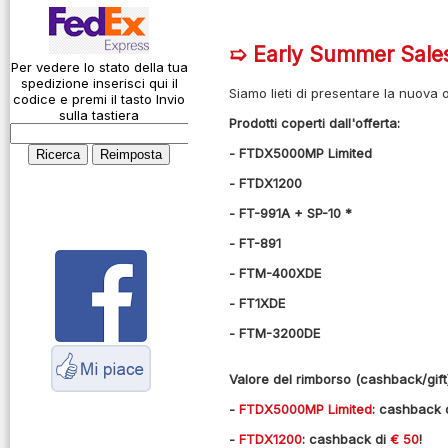
Codice Q
Action Cam
Come si usa un
Alimentatori
➯ Early Summer Sale
cavo
Caricabatterie
Per vedere lo stato della tua
spedizione inserisci qui il
Connessioni
Siamo lieti di presentare la nuova 
codice e premi il tasto Invio
Amplificatori
microfoniche
sulla tastiera
Prodotti coperti dall'offerta:
lineari
Cosa è l' ADS-B
- FTDX5000MP Limited
Antenne
Montaggio
- FTDX1200
connettori
Cavi
- FT-991A + SP-10 *
Parliamo di
Connettori
- FT-891
antenne e cavi
Adattatori
- FTM-400XDE
Servizio
Contenitori per
- FT1XDE
Radioelettrico
elettronica
Marittimo
- FTM-3200DE
Dash Cam
Valore del rimborso (cashback/gift)
Fototrappole
-
FTDX5000MP Limited
: cashback 
Duplexer
-
FTDX1200
: cashback di
€ 50
!