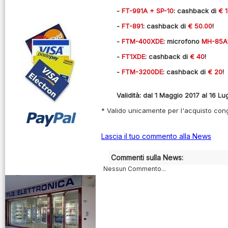
Triplexer
-
FT-991A + SP-10
: cashback di
€ 
Accoppiatori
-
FT-891
: cashback di
€ 50.00
!
Interfoni
-
FTM-400XDE
: microfono
MH-85A
Inverter
-
FT1XDE
: cashback di
€ 40
!
Laboratorio
-
FTM-3200DE
: cashback di
€ 20
!
Microfoni
Validità:
d
al 1 Maggio 2017 al 16 Lu
Auricolari Cuffie
* Valido unicamente per l'acquisto cong
Pacchi Batterie
Lascia il tuo commento alla News
Radiocollari GPS
vendita ricetrasmettitori
Commenti sulla News:
Radiomicrofoni
Nessun Commento...
Ricambi
Ricetrasmettitori
Ricevitori