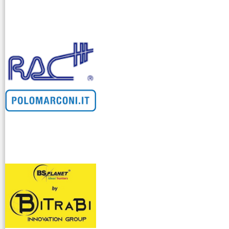
venditllari gps
i