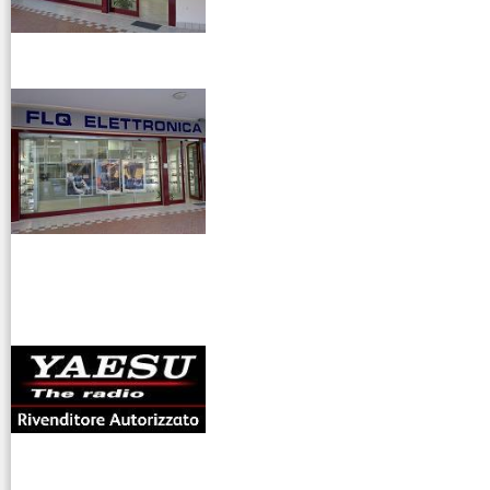
Scanner
Riduttori &
venditaricetrsmittenti
Elevatori di
tensione
Ripetitori
GSM/2G 3G
4G/LTE
Ripetitori
VHF/UHF
antenne rdioama
Rotori
riali
Strumentazione