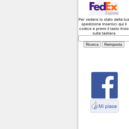
Caricabatterie
Connessioni
microfoniche
Amplificatori lineari
Per vedere lo stato della tu
Cosa è l' ADS-B
spedizione inserisci qui il
Antenne
Montaggio connettori
codice e premi il tasto Invio
sulla tastiera
Parliamo di antenne e
Cavi
cavi
Connettori Adattatori
Servizio Radioelettrico
Marittimo
Contenitori per
elettronica
Dash Cam
Fototrappole
Duplexer Triplexer
Accoppiatori
Interfoni
Inverter