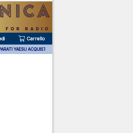
di
Carrello
5 ANNI APPARATI YAESU ACQUISTATI PRESSO DI NOI ***