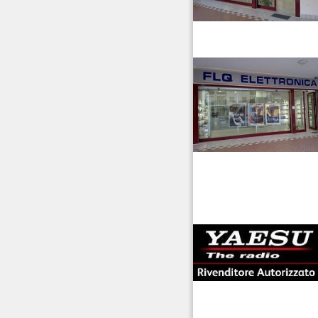
Ripetitori VHF/UHF
Rotori
venditaricetrsmittenti
Strumentazione
antenne rdioama
riali