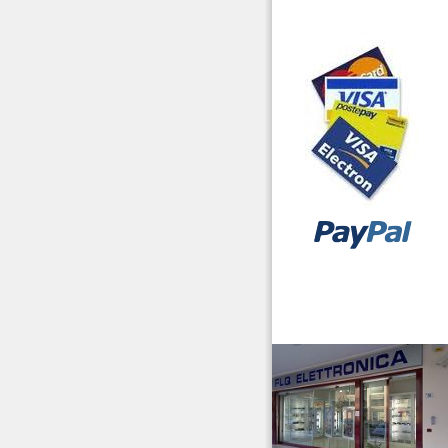
Laboratorio
Microfoni Auricolari
Cuffie
Pacchi Batterie
Radiocollari GPS
Radiomicrofoni
Ricambi
Ricetrasmettitori
vendita ricetrasmettitori
Ricevitori Scanner
Riduttori & Elevatori di
tensione
Ripetitori GSM/2G 3G
4G/LTE