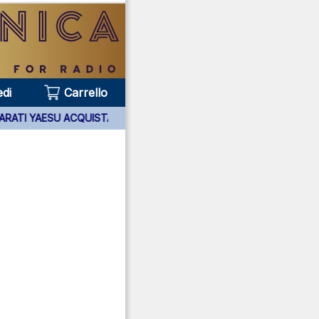
di
Carrello
 ANNI APPARATI YAESU ACQUISTATI PRESSO DI NOI ***