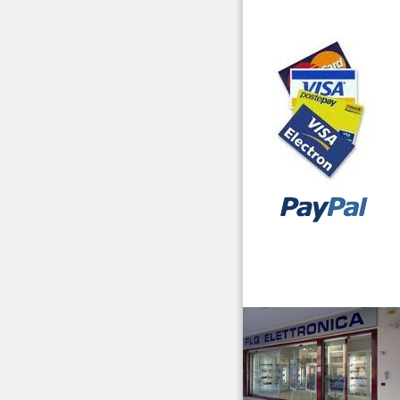
Laboratorio
Microfoni Auricolari
Cuffie
Pacchi Batterie
Radiocollari GPS
Radiomicrofoni
Ricambi
Ricetrasmettitori
vendita ricetrasmettitori
Ricevitori Scanner
Riduttori & Elevatori di
tensione
Ripetitori GSM/2G 3G
4G/LTE