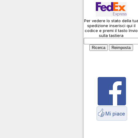
Caricabatterie
Connessioni
microfoniche
Amplificatori lineari
Per vedere lo stato della tu
Cosa è l' ADS-B
spedizione inserisci qui il
Antenne
Montaggio connettori
codice e premi il tasto Invio
sulla tastiera
Parliamo di antenne e
Cavi
cavi
Connettori Adattatori
Servizio Radioelettrico
Marittimo
Contenitori per
elettronica
Dash Cam
Fototrappole
Duplexer Triplexer
Accoppiatori
Interfoni
Inverter