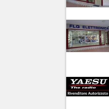
Ripetitori VHF/UHF
Rotori
venditaricetrsmittenti
Strumentazione
antenne rdioama
riali