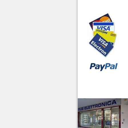
Laboratorio
Microfoni Auricolari
Cuffie
Pacchi Batterie
Radiocollari GPS
Radiomicrofoni
Ricambi
Ricetrasmettitori
vendita ricetrasmettitori
Ricevitori Scanner
Riduttori & Elevatori di
tensione
Ripetitori GSM/2G 3G
4G/LTE