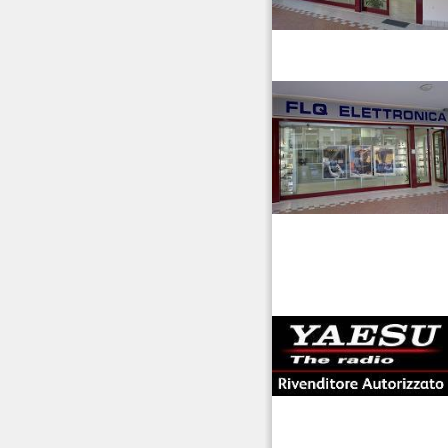
Ripetitori VHF/UHF
Rotori
venditaricetrsmittenti
Strumentazione
antenne rdioama
riali