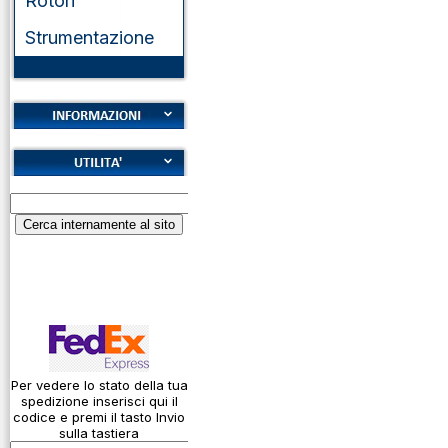
Rotori
Strumentazione
Cookies
Diritto di recesso
Alfabeto Fonetico
Garanzie
ICAO
Informativa sulla
Calcolatore
privacy
attenuazione cavi
coassiali
Spedizioni
Codice Q
Come si usa un
cavo
Per vedere lo stato della tua
spedizione inserisci qui il
Connessioni
codice e premi il tasto Invio
microfoniche
sulla tastiera