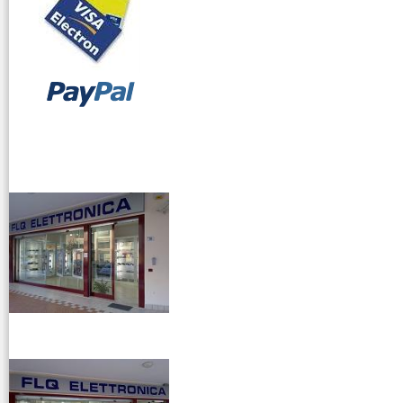
vendita ricetrasmettitori
venditaricetrsmittenti