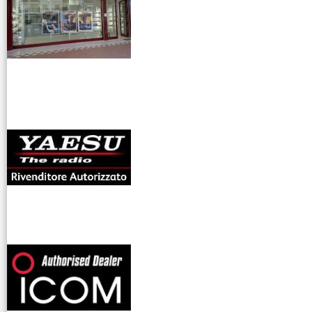
antenne rdioama
riali
offerte radioamatori