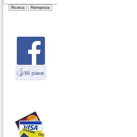
Cosa è l' ADS-B
Montaggio
connettori
Parliamo di
antenne e cavi
Servizio
Radioelettrico
Marittimo