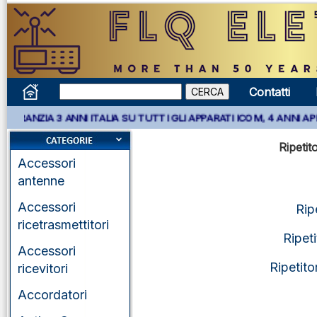
Contatti
*** GARANZIA 3 ANNI ITALIA SU TUTTI GLI APPARATI ICOM, 4
Ripeti
Accessori
antenne
Accessori
Rip
ricetrasmettitori
Ripet
Accessori
Ripetit
ricevitori
Accordatori