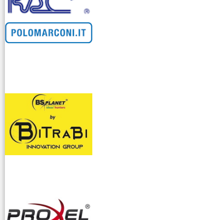
venditllari gps
i