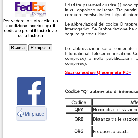
Codice Q
Action Cam
I dati fra parentesi quadre [ ] sono 
in cui appaiono nel testo. Tre puntin
Come si usa un
Alimentatori
carattere corsivo indica il tipo di inf
cavo
Caricabatterie
Per vedere lo stato della tua
Le abbreviazioni del codice Q rapp
spedizione inserisci qui il
Connessioni
interrogativo. Se l'abbreviazione ha d
codice e premi il tasto Invio
Amplificatori
microfoniche
seguire queste ultime.
sulla tastiera
lineari
Cosa è l' ADS-B
Le abbreviazioni sono contenute n
Antenne
International Telecommunications C
Montaggio
compreso) e nelle pubblicazioni
connettori
Cavi
compreso).
Parliamo di
Scarica codice Q completo PDF
Connettori
antenne e cavi
Adattatori
Servizio
Codice
"Q" abbreviato di interesse
Contenitori per
Radioelettrico
elettronica
Marittimo
Codice
Aff
QRA
Nominativo di stazion
Dash Cam
QRB
Distanza tra le stazion
Fototrappole
Duplexer
QRG
Frequenza esatta