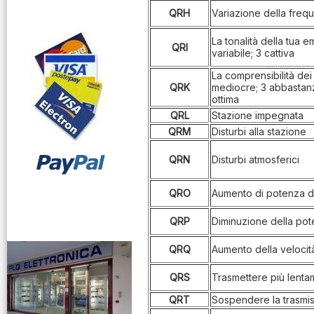
Triplexer
QRH
Variazione della freq
Accoppiatori
La tonalità della tua e
Interfoni
QRI
variabile; 3 cattiva
Inverter
La comprensibilità dei t
QRK
mediocre; 3 abbastan
Laboratorio
ottima
QRL
Stazione impegnata
Microfoni
QRM
Disturbi alla stazione
Auricolari Cuffie
QRN
Disturbi atmosferici
Pacchi Batterie
Radiocollari GPS
QRO
Aumento di potenza di
vendita ricetrasmettitori
Radiomicrofoni
QRP
Diminuzione della pot
Ricambi
QRQ
Aumento della velocità
Ricetrasmettitori
QRS
Trasmettere più lent
Ricevitori
QRT
Sospendere la trasmi