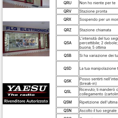
Scanner
QRU
Non ho niente per te
Riduttori &
QRV
Stazione pronta
venditaricetrsmittenti
Elevatori di
QRX
Sospendo per un mome
tensione
QRZ
Stazione chiamata
Ripetitori
L'intensità del tuo se
GSM/2G 3G
QSA
percettibile; 2 debol
4G/LTE
buona; 5 ottima
Ripetitori
QSB
Si ha variazione dei tu
VHF/UHF
antenne rdioama
QSD
La tua manipolazione t
Rotori
riali
Posso sentirti nell'inte
QSK
Strumentazione
(break-in)
Ricevuto; ti manderò 
QSL
collegamento (cartoli
QSM
Ripetizione dell'ultima
QSN
Ascolto il tuo segnale