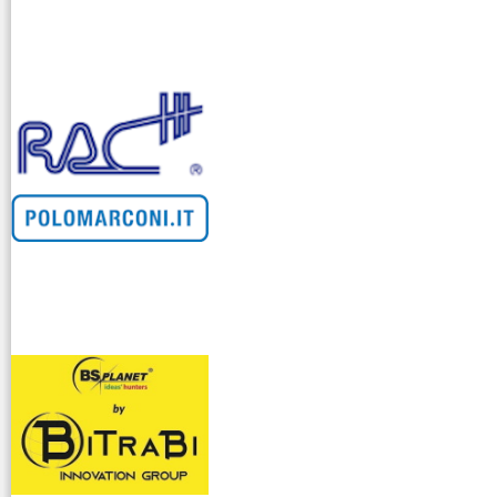
venditllari gps
i