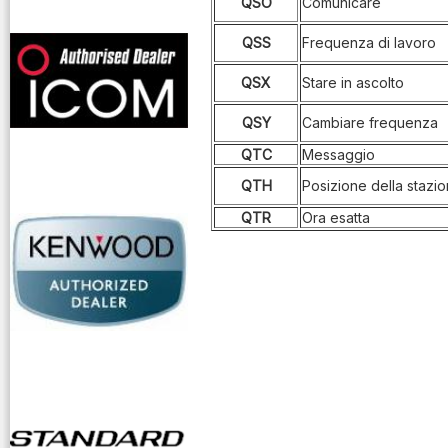
QSO
Comunicare
offerte radioamatori
QSS
Frequenza di lavoro
QSX
Stare in ascolto
QSY
Cambiare frequenza
QTC
Messaggio
QTH
Posizione della stazi
QTR
Ora esatta