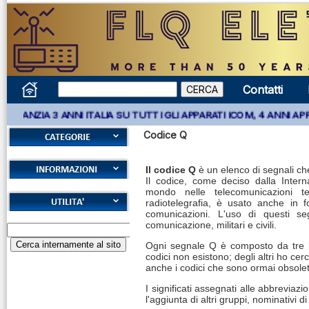
Contatti
*** GARANZIA 3 ANNI ITALIA SU TUTTI GLI APPARATI ICOM, 4 AN
Codice Q
Accessori
Il codice Q
è un elenco di segnali ch
antenne
Il codice, come deciso dalla Intern
Cookies
mondo nelle telecomunicazioni te
Accessori
radiotelegrafia, è usato anche in 
Diritto di recesso
comunicazioni. L'uso di questi segn
ricetrasmettitori
Alfabeto Fonetico
comunicazione, militari e civili.
Garanzie
ICAO
Accessori
Ogni segnale Q è composto da tre lett
Informativa sulla
codici non esistono; degli altri ho cer
Calcolatore
ricevitori
anche i codici che sono ormai obsoleti
privacy
attenuazione cavi
Accordatori
coassiali
I significati assegnati alle abbrevia
Spedizioni
l'aggiunta di altri gruppi, nominativi d