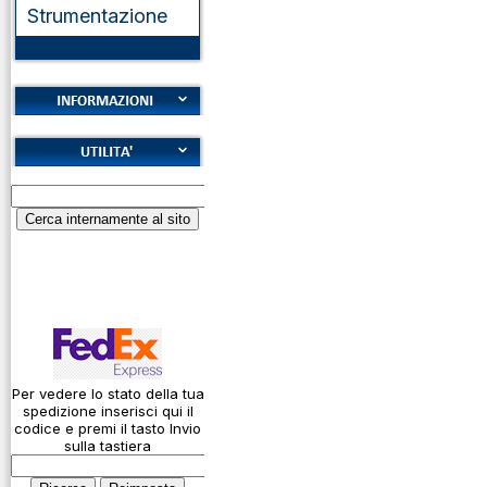
Strumentazione
Cookies
Diritto di recesso
Alfabeto Fonetico
Garanzie
ICAO
Informativa sulla
Calcolatore
privacy
attenuazione cavi
coassiali
Spedizioni
Codice Q
Come si usa un
cavo
Per vedere lo stato della tua
spedizione inserisci qui il
Connessioni
codice e premi il tasto Invio
microfoniche
sulla tastiera
Cosa è l' ADS-B