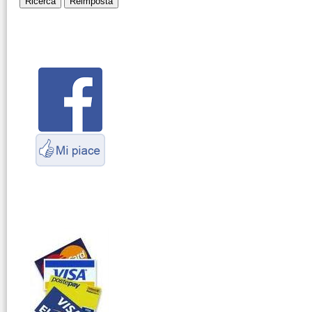
Montaggio
connettori
Parliamo di
antenne e cavi
Servizio
Radioelettrico
Marittimo