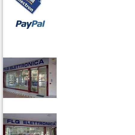
vendita ricetrasmettitori
venditaricetrsmittenti