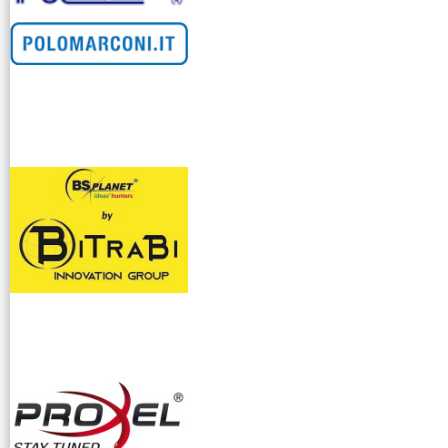
venditllari gps
i