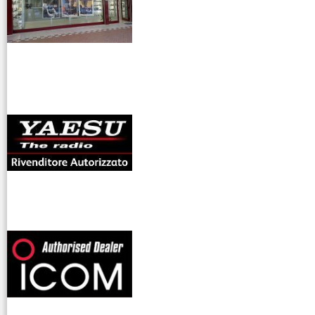
antenne rdioama
riali
offerte radioamatori