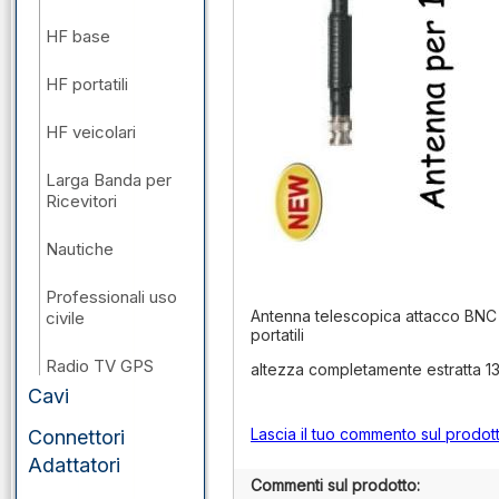
HF base
HF portatili
HF veicolari
Larga Banda per
Ricevitori
Nautiche
Professionali uso
Antenna telescopica attacco BNC 
civile
portatili
Radio TV GPS
altezza completamente estratta 1
Cavi
VHF/UHF/SHF
base
Lascia il tuo commento sul prodot
Connettori
Adattatori
VHF/UHF/SHF
Commenti sul prodotto: