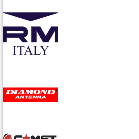
accessori ra
dioamatori