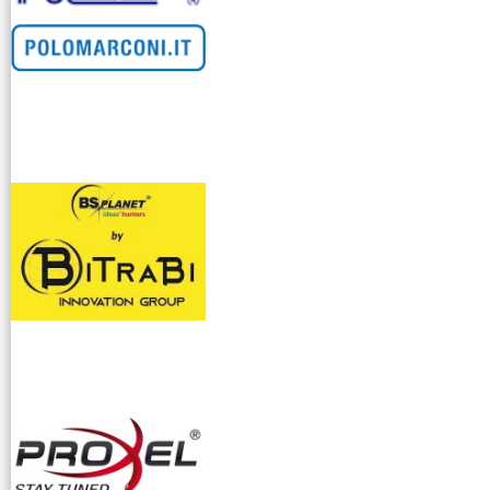
venditllari gps
i