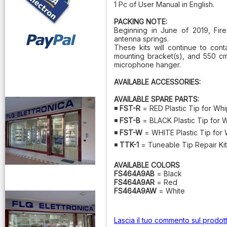
1 Pc of User Manual in English.
PACKING NOTE:
Beginning in June of 2019, Fire
antenna springs.
These kits will continue to con
mounting bracket(s), and 550 cm 
microphone hanger.
vendita ricetrasmettitori
AVAILABLE ACCESSORIES:
AVAILABLE SPARE PARTS:
◾
FST-R
= RED Plastic Tip for Whi
◾
FST-B
= BLACK Plastic Tip for W
◾
FST-W
= WHITE Plastic Tip for 
◾
TTK-1
= Tuneable Tip Repair Kit, 
AVAILABLE COLORS
FS464A9AB
= Black
venditaricetrsmittenti
FS464A9AR
= Red
FS464A9AW
= White
Lascia il tuo commento sul prodot