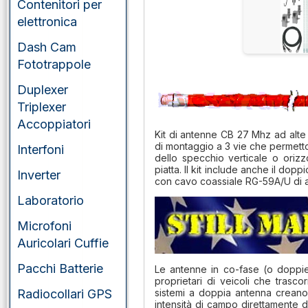
portatili
Contenitori per
elettronica
VHF/UHF/SHF
veicolari
Dash Cam
Fototrappole
Duplexer
Triplexer
Accoppiatori
Kit di antenne CB 27 Mhz ad alte p
di montaggio a 3 vie che permett
Interfoni
dello specchio verticale o orizz
piatta. Il kit include anche il do
Inverter
con cavo coassiale RG-59A/U di alt
Laboratorio
Microfoni
Auricolari Cuffie
Pacchi Batterie
Le antenne in co-fase (o doppie
proprietari di veicoli che trasc
Radiocollari GPS
sistemi a doppia antenna crean
intensità di campo direttamente da