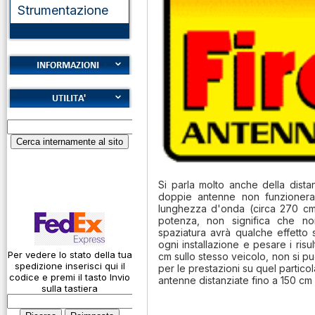
Strumentazione
Cookies
Diritto di recesso
Alfabeto Fonetico
Garanzie
ICAO
Informativa sulla
Calcolatore
privacy
attenuazione cavi
Si parla molto anche della dist
coassiali
Spedizioni
doppie antenne non funzionera
Codice Q
lunghezza d'onda (circa 270 cm
potenza, non significa che no
Come si usa un
spaziatura avrà qualche effetto
ogni installazione e pesare i risu
cavo
Per vedere lo stato della tua
cm sullo stesso veicolo, non si p
spedizione inserisci qui il
per le prestazioni su quel partico
Connessioni
codice e premi il tasto Invio
antenne distanziate fino a 150 cm l
microfoniche
sulla tastiera
Cosa è l' ADS-B