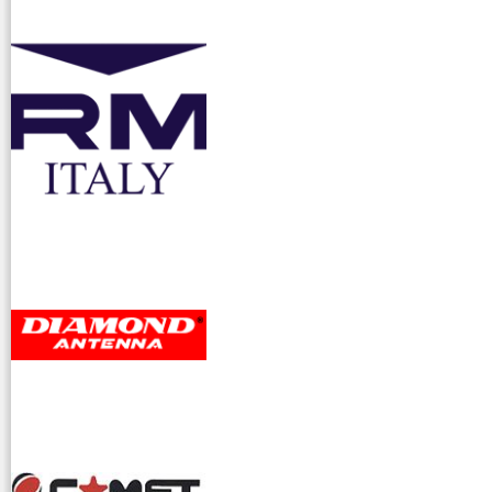
accessori ra
dioamatori