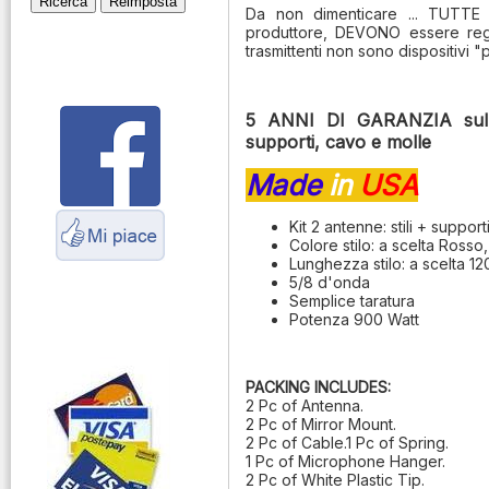
Da non dimenticare ... TUTTE 
Montaggio
produttore, DEVONO essere regol
connettori
trasmittenti non sono dispositivi "
Parliamo di
antenne e cavi
5 ANNI DI GARANZIA sull
supporti, cavo e molle
Servizio
Radioelettrico
Made
in
USA
Marittimo
Kit 2 antenne: stili + suppo
Colore stilo: a scelta Rosso
Lunghezza stilo: a scelta 1
5/8 d'onda
Semplice taratura
Potenza 900 Watt
PACKING INCLUDES:
2 Pc of Antenna.
2 Pc of Mirror Mount.
2 Pc of Cable.1 Pc of Spring.
1 Pc of Microphone Hanger.
2 Pc of White Plastic Tip.