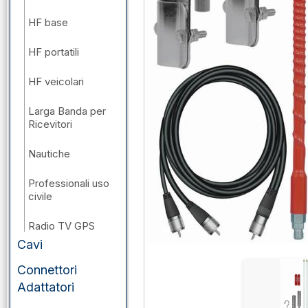
HF base
HF portatili
HF veicolari
Larga Banda per
Ricevitori
Nautiche
Professionali uso
civile
Radio TV GPS
Cavi
VHF/UHF/SHF
base
Connettori
Adattatori
VHF/UHF/SHF