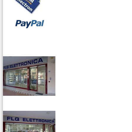
vendita ricetrasmettitori
venditaricetrsmittenti