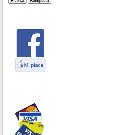
Montaggio
connettori
Parliamo di
antenne e cavi
Servizio
Radioelettrico
Marittimo