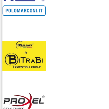
venditllari gps
i