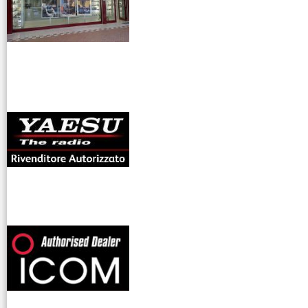
antenne rdioama
riali
offerte radioamatori