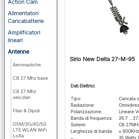
Action Cam
Alimentatori
Caricabatterie
Amplificatori
lineari
Antenne
Sirio New Delta 27-M-95
Aeronautiche
CB 27 Mhz base
Dati Elettrici:
CB 27 Mhz
veicolari
Tipo:
Caricata 
Radiazione:
Omnidirez
Filari & Dipoli
Polarizzazione:
Lineare V
Banda di frequenza:
26.7 ... 2
GSM/3G/4G/5G
Sistemi:
CB 27MH
LTE WLAN WiFi
Larghezza di banda:
≥ 900KHz
LoRa
35 Watts 