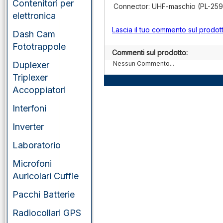
portatili
Contenitori per
Connector: UHF-maschio (PL-259
elettronica
VHF/UHF/SHF
Lascia il tuo commento sul prodot
veicolari
Dash Cam
Fototrappole
Commenti sul prodotto:
Duplexer
Nessun Commento...
Triplexer
Accoppiatori
Interfoni
Inverter
Laboratorio
Microfoni
Auricolari Cuffie
Pacchi Batterie
Radiocollari GPS