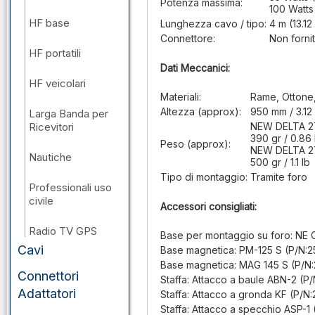
Potenza massima:
100 Watt
HF base
Lunghezza cavo / tipo:
4 m (13.12
Connettore:
Non forni
HF portatili
Dati Meccanici:
HF veicolari
Materiali:
Rame, Ottone, 
Altezza (approx):
950 mm / 3.12 
Larga Banda per
Ricevitori
NEW DELTA 2
390 gr / 0.86 
Peso (approx):
NEW DELTA 2
Nautiche
500 gr / 1.1 lb
Tipo di montaggio:
Tramite foro
Professionali uso
civile
Accessori consigliati:
Radio TV GPS
Base per montaggio su foro: NE
Cavi
Base magnetica: PM-125 S (P/N:
VHF/UHF/SHF
Base magnetica: MAG 145 S (P/N
base
Connettori
Staffa: Attacco a baule ABN-2 (P
Adattatori
Staffa: Attacco a gronda KF (P/N
VHF/UHF/SHF
Staffa: Attacco a specchio ASP-