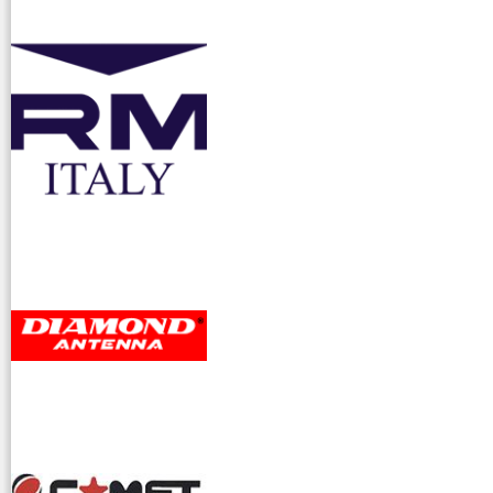
accessori ra
dioamatori