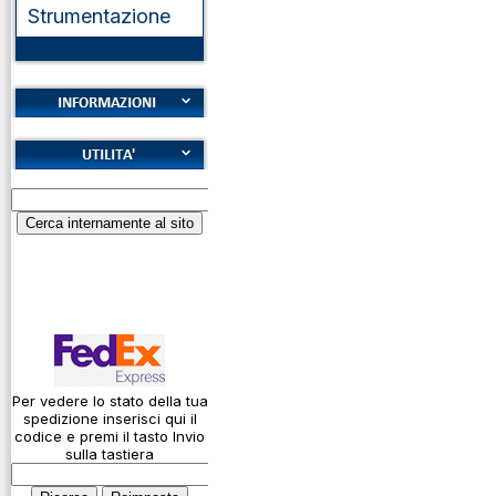
Strumentazione
Cookies
Diritto di recesso
Alfabeto Fonetico
Garanzie
ICAO
Informativa sulla
Calcolatore
privacy
attenuazione cavi
coassiali
Spedizioni
Codice Q
Come si usa un
cavo
Per vedere lo stato della tua
spedizione inserisci qui il
Connessioni
codice e premi il tasto Invio
microfoniche
sulla tastiera
Cosa è l' ADS-B