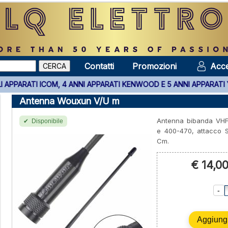
Contatti
Promozioni
Acce
U TUTTI GLI APPARATI ICOM, 4 ANNI APPARATI KENWOOD E 5 ANNI 
Antenna Wouxun V/U m
Antenna bibanda VHF
Disponibile
e 400-470, attacco 
Cm.
€ 14,0
-