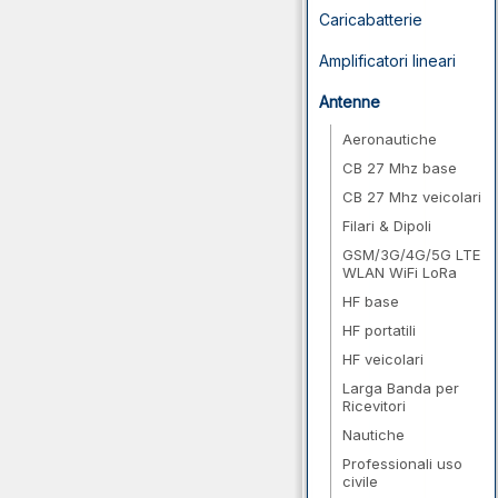
Caricabatterie
Amplificatori lineari
Antenne
Aeronautiche
CB 27 Mhz base
CB 27 Mhz veicolari
Filari & Dipoli
GSM/3G/4G/5G LTE
WLAN WiFi LoRa
HF base
HF portatili
HF veicolari
Larga Banda per
Ricevitori
Nautiche
Professionali uso
civile