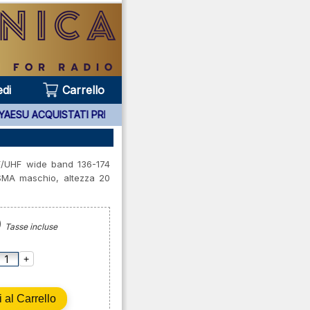
di
Carrello
APPARATI YAESU ACQUISTATI PRESSO DI NOI ***
/UHF wide band 136-174
SMA maschio, altezza 20
0
Tasse incluse
+