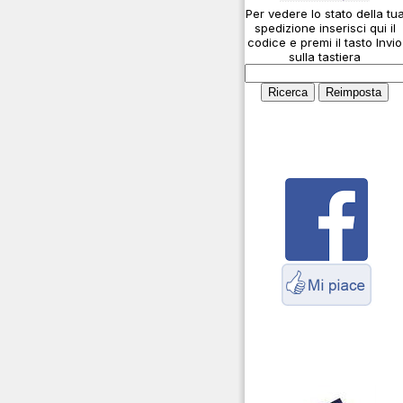
Per vedere lo stato della tu
Cosa è l' ADS-B
spedizione inserisci qui il
Montaggio connettori
codice e premi il tasto Invio
sulla tastiera
Parliamo di antenne e
cavi
Servizio Radioelettrico
Marittimo