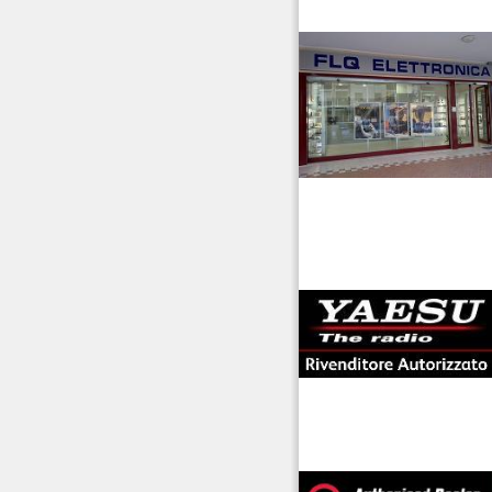
venditaricetrsmittenti
antenne rdioama
riali
offerte radioamatori