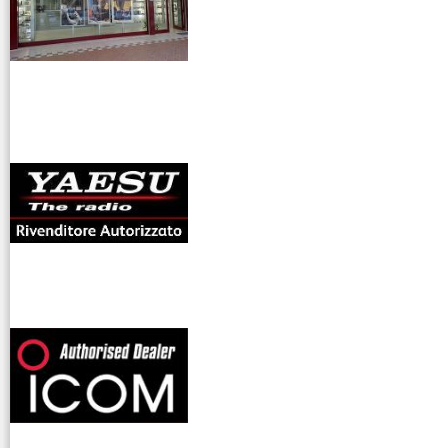
antenne rdioama
riali
offerte radioamatori