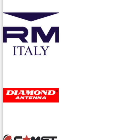
accessori ra
dioamatori