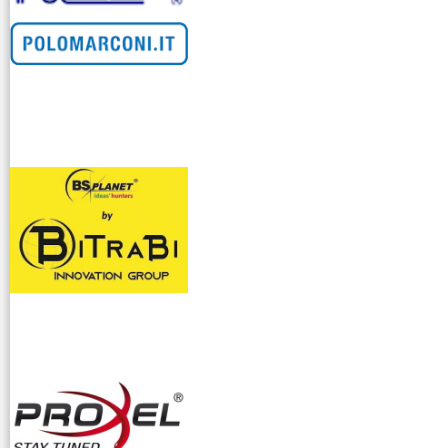
venditllari gps
i