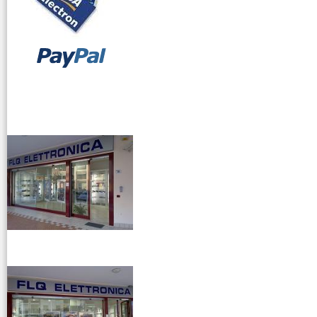
vendita ricetrasmettitori
venditaricetrsmittenti