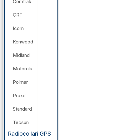
Comtrak
CRT
Icom
Kenwood
Midland
Motorola
Polmar
Proxel
Standard
Tecsun
Radiocollari GPS
Wouxun