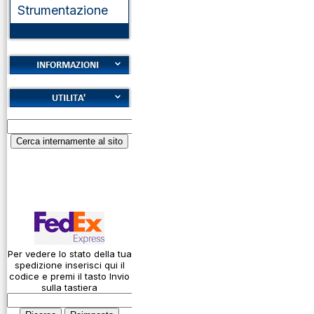
Strumentazione
Cookies
Diritto di recesso
Alfabeto Fonetico
Garanzie
ICAO
Informativa sulla
Calcolatore
privacy
attenuazione cavi
coassiali
Spedizioni
Codice Q
Come si usa un
cavo
Per vedere lo stato della tua
spedizione inserisci qui il
Connessioni
codice e premi il tasto Invio
microfoniche
sulla tastiera
Cosa è l' ADS-B