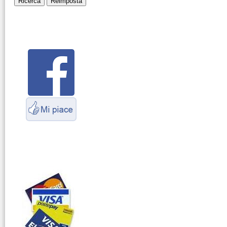
Montaggio
connettori
Parliamo di
antenne e cavi
Servizio
Radioelettrico
Marittimo