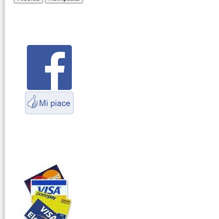
Montaggio
connettori
Parliamo di
antenne e cavi
Servizio
Radioelettrico
Marittimo