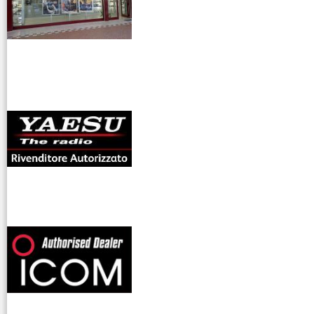
antenne rdioama
riali
offerte radioamatori