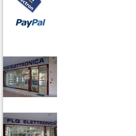
vendita ricetrasmettitori
venditaricetrsmittenti