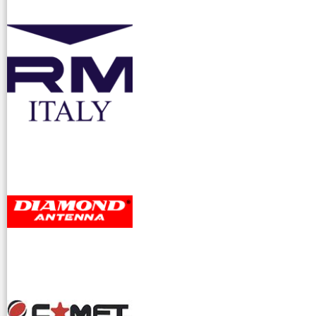
accessori ra
dioamatori