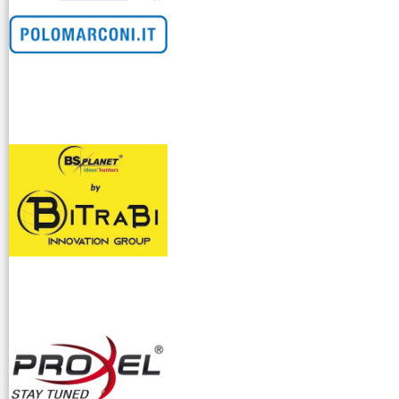
venditllari gps
i