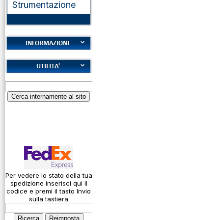
Strumentazione
Cookies
Diritto di recesso
Alfabeto Fonetico
Garanzie
ICAO
Informativa sulla
Calcolatore
privacy
attenuazione cavi
coassiali
Spedizioni
Codice Q
Come si usa un
cavo
Per vedere lo stato della tua
spedizione inserisci qui il
Connessioni
codice e premi il tasto Invio
microfoniche
sulla tastiera
Cosa è l' ADS-B