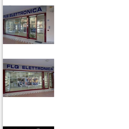
venditaricetrsmittenti
antenne rdioama
riali