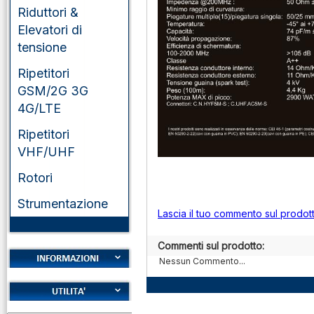
Riduttori &
Elevatori di
tensione
Ripetitori
GSM/2G 3G
4G/LTE
Ripetitori
VHF/UHF
Rotori
Strumentazione
Lascia il tuo commento sul prodot
Commenti sul prodotto:
Nessun Commento...
Cookies
Diritto di recesso
Alfabeto Fonetico