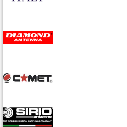
accessori ra
dioamatori