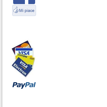
Marittimo
vendita ricetrasmettitori