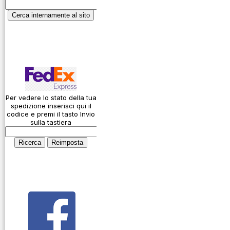
Garanzie
ICAO
Informativa sulla
Calcolatore
privacy
attenuazione cavi
coassiali
Spedizioni
Codice Q
Come si usa un
cavo
Per vedere lo stato della tua
spedizione inserisci qui il
Connessioni
codice e premi il tasto Invio
microfoniche
sulla tastiera
Cosa è l' ADS-B
Montaggio
connettori
Parliamo di
antenne e cavi
Servizio
Radioelettrico