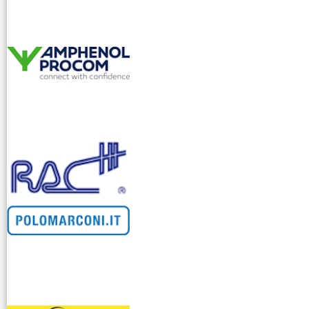
venditllari gps
i