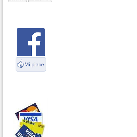
Montaggio
connettori
Parliamo di
antenne e cavi
Servizio
Radioelettrico
Marittimo