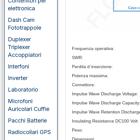
Contenitori per
elettronica
Dash Cam
Fototrappole
Duplexer
Triplexer
Frequenza operativa:
Accoppiatori
SWR:
Interfoni
Perdita d´inserzione:
Potenza massima:
Inverter
Connettore:
Laboratorio
Impulse Wave Discharge Voltage:
Microfoni
Impulse Wave Discharge Capacity
Auricolari Cuffie
Impulse Wave Retention Discharge
Pacchi Batterie
Insulating Resistance DC100 Volt:
Peso:
Radiocollari GPS
Dimensioni: