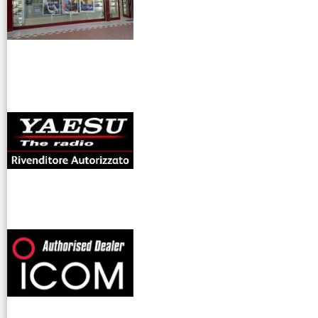
antenne rdioama
riali
offerte radioamatori