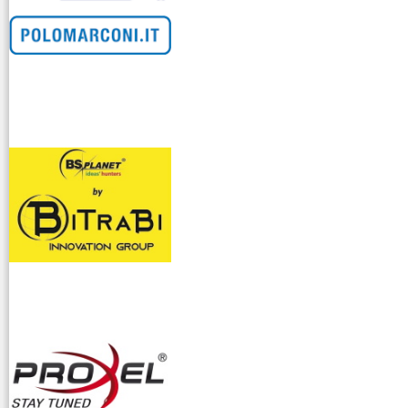
venditllari gps
i