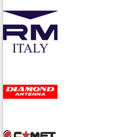
accessori ra
dioamatori