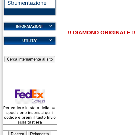
Strumentazione
!! DIAMOND ORIGINALE !
Cookies
Diritto di recesso
Alfabeto Fonetico
Garanzie
ICAO
Informativa sulla
Calcolatore
privacy
attenuazione cavi
coassiali
Spedizioni
Codice Q
Come si usa un
cavo
Per vedere lo stato della tua
spedizione inserisci qui il
Connessioni
codice e premi il tasto Invio
microfoniche
sulla tastiera
Cosa è l' ADS-B