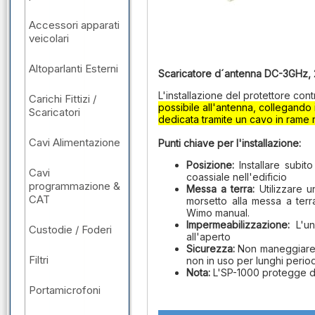
Accessori apparati
veicolari
Altoparlanti Esterni
Scaricatore d´antenna DC-3GHz,
L'installazione del protettore con
Carichi Fittizi /
possibile all'antenna, collegando 
Scaricatori
dedicata tramite un cavo in rame r
Cavi Alimentazione
Punti chiave per l'installazione:
Posizione:
Installare subit
Cavi
coassiale nell'edificio
programmazione &
Messa a terra:
Utilizzare 
CAT
morsetto alla messa a terra
Wimo manual.
Impermeabilizzazione:
L'uni
Custodie / Foderi
all'aperto
Sicurezza:
Non maneggiare d
Filtri
non in uso per lunghi period
Nota:
L'SP-1000 protegge da 
Portamicrofoni