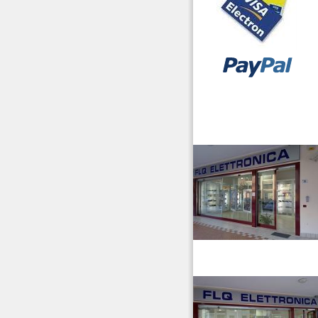
vendita ricetrasmettitori
venditaricetrsmittenti