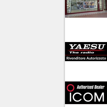
antenne rdioama
riali
offerte radioamatori