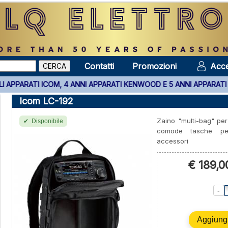
Contatti
Promozioni
Acce
 TUTTI GLI APPARATI ICOM, 4 ANNI APPARATI KENWOOD E 5 ANNI A
Icom LC-192
Zaino "multi-bag" per
Disponibile
comode tasche per 
accessori
€ 189,0
-