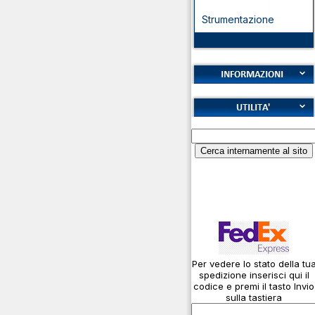
Strumentazione
Cookies
Diritto di recesso
Alfabeto Fonetico ICAO
Garanzie
Calcolatore
Informativa sulla privacy
attenuazione cavi
coassiali
Spedizioni
Codice Q
Come si usa un cavo
Connessioni
microfoniche
Per vedere lo stato della tu
Cosa è l' ADS-B
spedizione inserisci qui il
Montaggio connettori
codice e premi il tasto Invio
sulla tastiera
Parliamo di antenne e