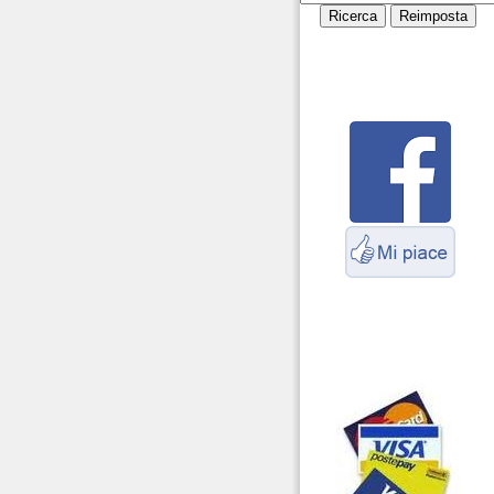
cavi
Servizio Radioelettrico
Marittimo