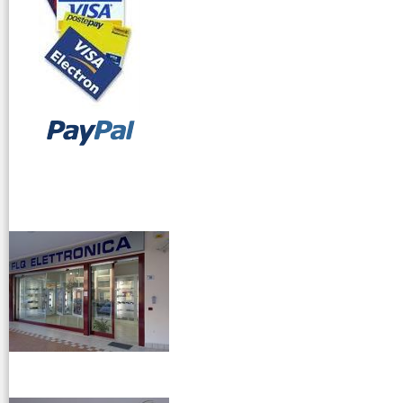
vendita ricetrasmettitori
venditaricetrsmittenti