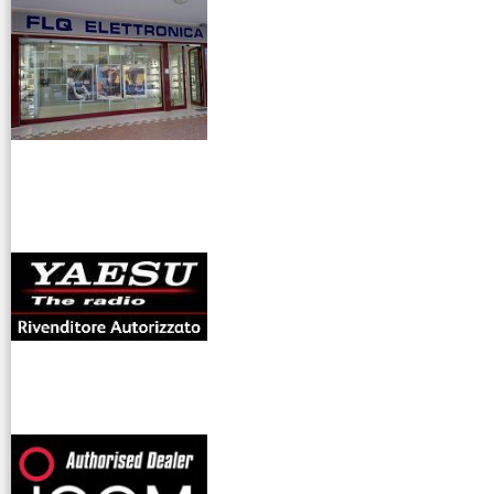
antenne rdioama
riali
offerte radioamatori