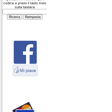
Connessioni
codice e premi il tasto Invio
microfoniche
sulla tastiera
Cosa è l' ADS-B
Montaggio
connettori
Parliamo di
antenne e cavi
Servizio
Radioelettrico
Marittimo