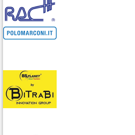
venditllari gps
i