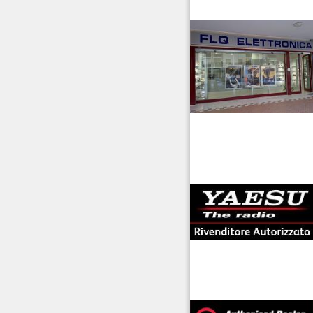
venditaricetrsmittenti
antenne rdioama
riali
offerte radioamatori