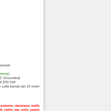
zionali
ntenne)
 (DC Grounded)
14,500 Volt
 sulla banda dei 10 metri
 esterno rientrano nella
di vetro ma solo segni