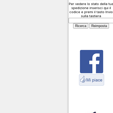
Per vedere lo stato della tu
Cosa è l' ADS-B
spedizione inserisci qui il
Montaggio connettori
codice e premi il tasto Invio
sulla tastiera
Parliamo di antenne e
cavi
Servizio Radioelettrico
Marittimo