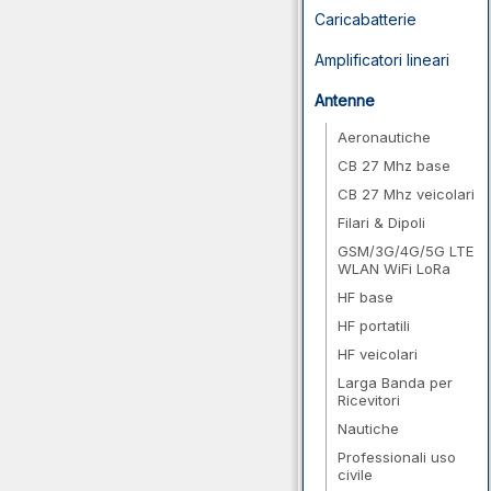
Caricabatterie
Amplificatori lineari
Antenne
Aeronautiche
CB 27 Mhz base
CB 27 Mhz veicolari
Filari & Dipoli
GSM/3G/4G/5G LTE
WLAN WiFi LoRa
HF base
HF portatili
HF veicolari
Larga Banda per
Ricevitori
Nautiche
Professionali uso
civile