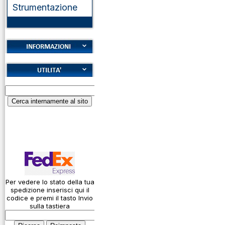
Strumentazione
Cookies
Diritto di recesso
Alfabeto Fonetico
Garanzie
ICAO
Informativa sulla
Calcolatore
privacy
attenuazione cavi
coassiali
Spedizioni
Codice Q
Come si usa un
cavo
Per vedere lo stato della tua
spedizione inserisci qui il
Connessioni
codice e premi il tasto Invio
microfoniche
sulla tastiera
Cosa è l' ADS-B