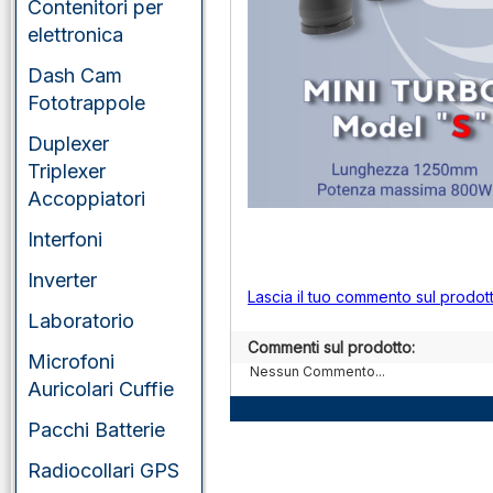
portatili
Contenitori per
elettronica
VHF/UHF/SHF
veicolari
Dash Cam
Fototrappole
Duplexer
Triplexer
Accoppiatori
Interfoni
Inverter
Lascia il tuo commento sul prodot
Laboratorio
Commenti sul prodotto:
Microfoni
Nessun Commento...
Auricolari Cuffie
Pacchi Batterie
Radiocollari GPS