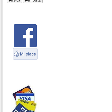
Montaggio
connettori
Parliamo di
antenne e cavi
Servizio
Radioelettrico
Marittimo