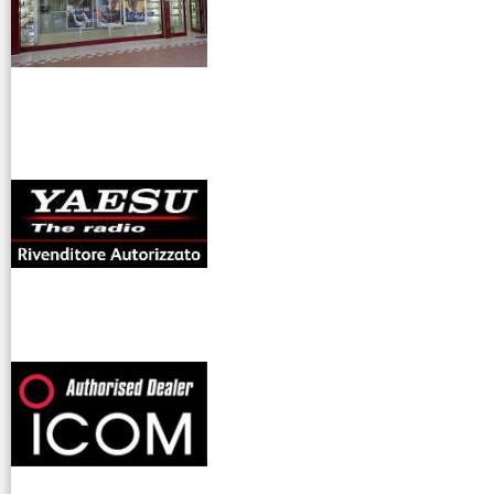
antenne rdioama
riali
offerte radioamatori