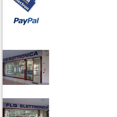
vendita ricetrasmettitori
venditaricetrsmittenti