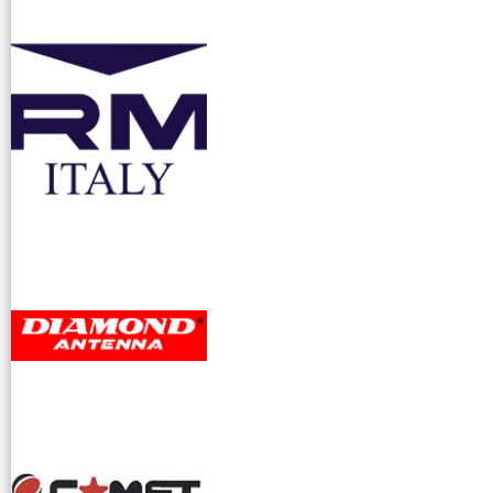
accessori ra
dioamatori