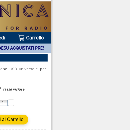
di
Carrello
RATI YAESU ACQUISTATI PRESSO DI NOI ***
one USB universale per
0
Tasse incluse
+