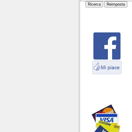
cavi
Servizio Radioelettrico
Marittimo