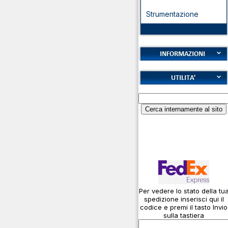
Strumentazione
Cookies
Diritto di recesso
Alfabeto Fonetico ICAO
Garanzie
Calcolatore
Informativa sulla privacy
attenuazione cavi
coassiali
Spedizioni
Codice Q
Come si usa un cavo
Connessioni
microfoniche
Per vedere lo stato della tu
Cosa è l' ADS-B
spedizione inserisci qui il
Montaggio connettori
codice e premi il tasto Invio
sulla tastiera
Parliamo di antenne e