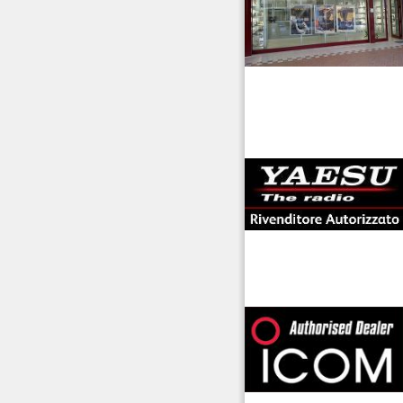
antenne rdioama
riali
offerte radioamatori