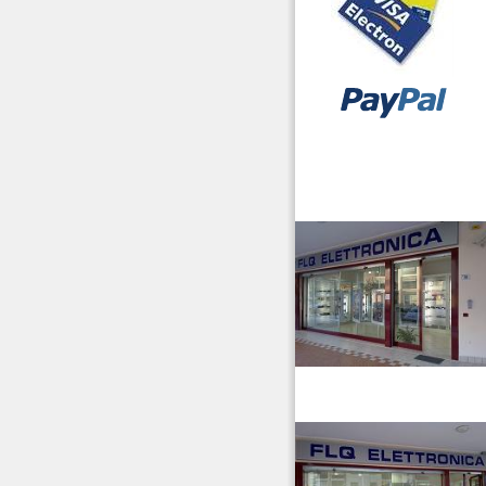
vendita ricetrasmettitori
venditaricetrsmittenti